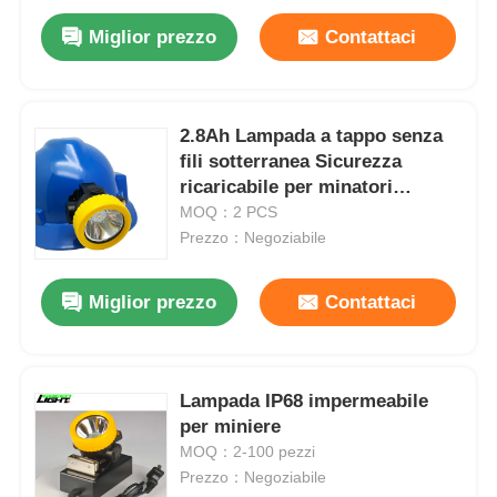
Miglior prezzo
Contattaci
2.8Ah Lampada a tappo senza
fili sotterranea Sicurezza
ricaricabile per minatori
5000lux 3.7V
MOQ：2 PCS
Prezzo：Negoziabile
Miglior prezzo
Contattaci
Lampada IP68 impermeabile
per miniere
MOQ：2-100 pezzi
Prezzo：Negoziabile