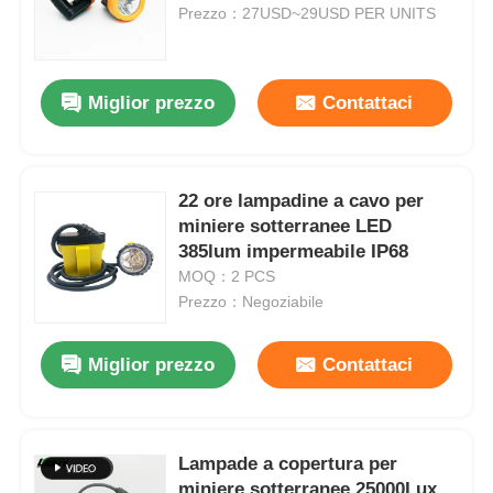
Prezzo：27USD~29USD PER UNITS
Chi siamo
Miglior prezzo
Contattaci
Fatory Tour
22 ore lampadine a cavo per
Controllo di qualità
miniere sotterranee LED
385lum impermeabile IP68
notizie
MOQ：2 PCS
Prezzo：Negoziabile
Richiedere un preventivo
Miglior prezzo
Contattaci
Lampade per miniere a LED
Lampade a copertura per
Lampada per cappuccio da miniera senza fili
miniere sotterranee 25000Lux,