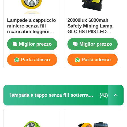
Lampade a cappuccio
20000lux 6800mah
miniere senza fili
Safety Mining Lamp,
ricaricabili leggere
GLC-6S IP68 LED
5000lux 3.7V 2.6Ah
Miner Helmet Lamp
IP67
Miglior prezzo
Miglior prezzo
Parla adesso.
Parla adesso.
(41)
lampada a tappo senza fili sotterranea