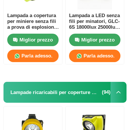
Lampada a copertura
Lampada a LED senza
per miniere senza fili
fili per minatori, GLC-
a prova di esplosione
6S 18000lux 25000lux
25000 Lux LED
Lampada di sicurezza
impermeabile IP68
per minatori
Miglior prezzo
Miglior prezzo
Parla adesso.
Parla adesso.
(94)
Lampade ricaricabili per coperture minerarie