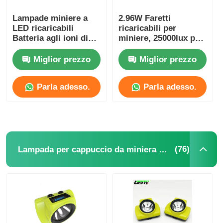
Lampade miniere a
2.96W Faretti
LED ricaricabili
ricaricabili per
Batteria agli ioni di
miniere, 25000lux per
litio KL5M
miniere sotterranee
Miglior prezzo
Miglior prezzo
Parla adesso.
Parla adesso.
(76)
Lampada per cappuccio da miniera senza fili