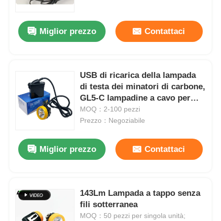
Miglior prezzo
Contattaci
USB di ricarica della lampada
di testa dei minatori di carbone,
GL5-C lampadine a cavo per
miniere sotterranee
MOQ：2-100 pezzi
Prezzo：Negoziabile
Miglior prezzo
Contattaci
Casa
Prodotti
143Lm Lampada a tappo senza
fili sotterranea
MOQ：50 pezzi per singola unità;
Mostra VR