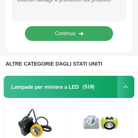
Porta caricabatterie
Cinture minerarie sotterranee
Prodotti di vendita caldi
ALTRE CATEGORIE DAGLI STATI UNITI
luce di avvertimento principale
(519)
Lampade per miniere a LED
Alimentazione elettrica portatile di immagazzinamento d
LED High Bay Light