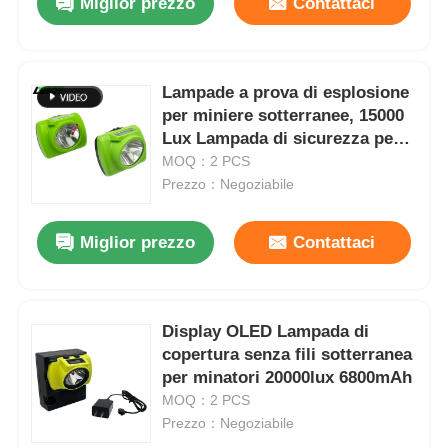
Miglior prezzo
Contattaci
Lampade a prova di esplosione
per miniere sotterranee, 15000
Lux Lampada di sicurezza per
minatori
MOQ：2 PCS
Prezzo：Negoziabile
Miglior prezzo
Contattaci
Display OLED Lampada di
copertura senza fili sotterranea
per minatori 20000lux 6800mAh
MOQ：2 PCS
Prezzo：Negoziabile