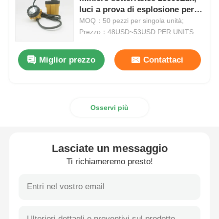
luci a prova di esplosione per
miniere di carbone
MOQ：50 pezzi per singola unità;
Lampade ricaricabili per coperture minerarie
Prezzo：48USD~53USD PER UNITS
lampada a tappo senza fili sotterranea
Miglior prezzo
Contattaci
Lampade per l'estrazione del carbone
Osservi più
Lampada per la testa dei minatori
Lasciate un messaggio
Lumiere a cappello duro per miniere
Ti richiameremo presto!
Lampada a prova di esplosione
Luce a striscia LED industriale