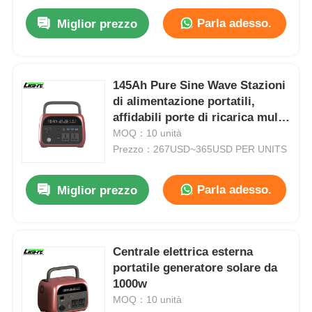
Parla adesso.
Miglior prezzo
145Ah Pure Sine Wave Stazioni
di alimentazione portatili,
affidabili porte di ricarica multi
sistema di accumulo di energia
MOQ：10 unità
per emergenze
Prezzo：267USD~365USD PER UNITS
Parla adesso.
Miglior prezzo
Centrale elettrica esterna
portatile generatore solare da
1000w
MOQ：10 unità