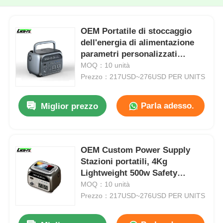
OEM Portatile di stoccaggio
dell'energia di alimentazione
parametri personalizzati
centrale elettrica portatile
MOQ：10 unità
Prezzo：217USD~276USD PER UNITS
Parla adesso.
Miglior prezzo
OEM Custom Power Supply
Stazioni portatili, 4Kg
Lightweight 500w Safety
LiFePO4 Battery Power Bank
MOQ：10 unità
Station
Prezzo：217USD~276USD PER UNITS