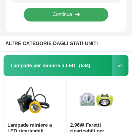
Chi siamo
Fatory Tour
ALTRE CATEGORIE DAGLI STATI UNITI
Controllo di qualità
(534)
Lampade per miniere a LED
notizie
Richiedere un preventivo
Lampade per miniere a LED
Lampade miniere a
2.96W Faretti
Lampada per cappuccio da miniera senza fili
LED ricaricabili
ricaricabili per