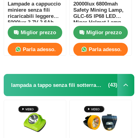
Lampade a cappuccio
20000lux 6800mah
miniere senza fili
Safety Mining Lamp,
ricaricabili leggere
GLC-6S IP68 LED
5000lux 3.7V 2.6Ah
Miner Helmet Lamp
IP67
Miglior prezzo
Miglior prezzo
Parla adesso.
Parla adesso.
(43)
lampada a tappo senza fili sotterranea