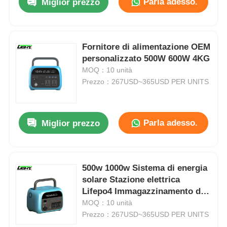
Parla adesso.
Miglior prezzo
Fornitore di alimentazione OEM
personalizzato 500W 600W 4KG
MOQ：10 unità
Prezzo：267USD~365USD PER UNITS
Parla adesso.
Miglior prezzo
500w 1000w Sistema di energia
solare Stazione elettrica
Lifepo4 Immagazzinamento di
energia Stazione elettrica
MOQ：10 unità
portatile per esterni
Prezzo：267USD~365USD PER UNITS