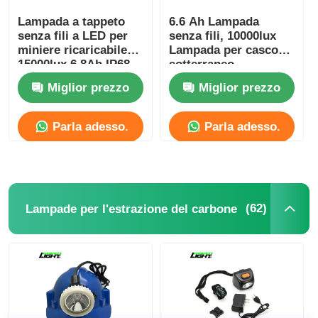
Lampada a tappeto
6.6 Ah Lampada
senza fili a LED per
senza fili, 10000lux
miniere ricaricabile
Lampada per casco
15000lux 6,8Ah IP68
sotterraneo
Miglior prezzo
Miglior prezzo
Parla adesso.
Parla adesso.
(62)
Lampade per l'estrazione del carbone