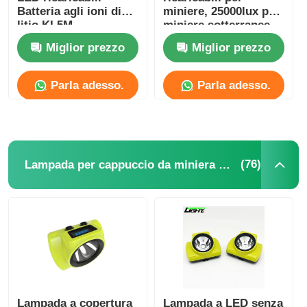
Batteria agli ioni di
miniere, 25000lux per
litio KL5M
miniere sotterranee
Lampade ricaricabili per coperture minerarie
Miglior prezzo
Miglior prezzo
lampada a tappo senza fili sotterranea
Parla adesso.
Parla adesso.
Lampade per l'estrazione del carbone
(76)
Lampada per cappuccio da miniera senza fili
Lampada per la testa dei minatori
Lumiere a cappello duro per miniere
Lampada a prova di esplosione
Luce a striscia LED industriale
Lampada a copertura
Lampada a LED senza