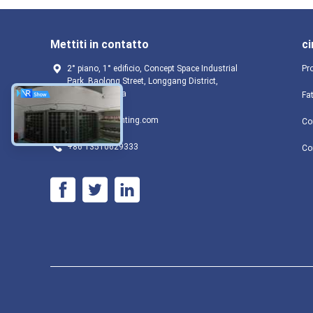
Mettiti in contatto
ci
2° piano, 1° edificio, Concept Space Industrial
Pro
Park, Baolong Street, Longgang District,
Shenzhen, Cina
Fa
sales@szglighting.com
Con
+86 13510629333
Co