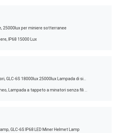
re, 25000lux per miniere sotterranee
gere, IP68 15000 Lux
Lampada a LED senza fili per minatori, GLC-6S 18000lux 25000lux Lampada di sicurezza per minatori
6.8Ah Lampada a tappeto sotterraneo, Lampada a tappeto a minatori senza fili impermeabile 15000lux 3.7V
Lamp, GLC-6S IP68 LED Miner Helmet Lamp