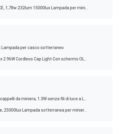
Lampada per miniere sotterranea CE, 1,78w 232lum 15000lux Lampada per miniere a LED
ux Lampada per casco sotterraneo
ATEX LED Miner Cap Lamp, 25000lux 2.96W Cordless Cap Light Con schermo OLED
Lampada a prova di esplosione per cappelli da miniera, 1.3W senza fili di luce a LED 3.7V 4.5Ah
Lampada portatile a LED per miniere, 25000lux Lampada sotterranea per miniere con caricabatterie