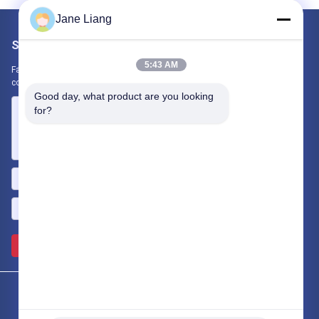
Jane Liang
Scrivici
5:43 AM
Fateci sapere la vostra esigenza. Collegheremo i migliori prodotti
con te.
Good day, what product are you looking 
for?
Invii >>