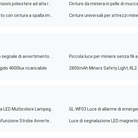
Cinture per miniere di carbone sotterranee con sospensioni poliestere ad alta resistenza
Alta visibilità Cinture per miniere sotterranee Strumento con cintura a spalla imbottita regolabile
25000lux Lampada a LED per minatori di sicurezza con segnale di avvertimento a fascio alto IP68 resistente agli urti
Piccola luce per miniere senza fili 
gido 4000lux ricaricabile
GL-WF02 Luce di Segnalazione Magnetica Ricaricabile a LED Multicolore Lampeggiante
Luce indicatore a LED magnetica ricaricabile IP68 Multifunzione Strobe Avvertenza Luce di lavoro per uso industriale GL-WF03