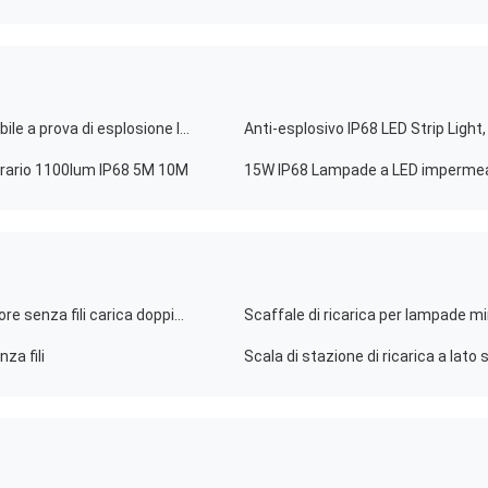
DC36V Industrial LED Strip Light per miniere impermeabile a prova di esplosione IP68
Anti-esplosivo IP68 LED Strip Light,
nerario 1100lum IP68 5M 10M
15W IP68 Lampade a LED impermeab
GLC-6 Racco di carica per lampada a cappuccio minatore senza fili carica doppio lato 5V 2A
za fili
Scala di stazione di ricarica a lato