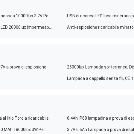
Lampada LED senza fili per minatori con indicazione di ricarica 10000lux 3.7V Portatile
USB di ricarica LED luce mineraria
Lampada di sicurezza a LED per minatori con display OLED 20000lux impermeabile IP68
7V a prova di esplosione
S
Lampada a cappello senza fili, CE 
Lampada a prova di esplosione a LED 23000lux Batteria al litio Torcia ricaricabile 3W
Torcia ricaricabile lampadina a prova di esplosione 6400 MAh 18000lux 3W Per miniere