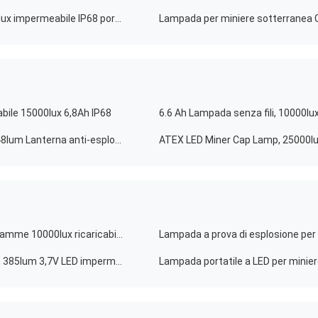
Lampade per miniere a LED senza fili ricaricabili 25000lux impermeabile IP68 portatile
abile 15000lux 6,8Ah IP68
6.6 Ah Lampada senza fili, 10000l
25000lux Lampada a tappeto senza fili sotterranea 348lum Lanterna anti-esplosione
Lampade per miniere di carbone a LED resistenti alle fiamme 10000lux ricaricabili 1200 cicli
25000lux Luci per miniere di carbone Flare di alto 6,8Ah 385lum 3,7V LED impermeabile IP68