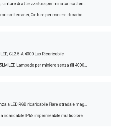
Cinture da miniera in pelle di mucca, cinture di attrezzatura per minatori sotterranei.
Cinture universali per attrezzi minerari sotterranei, Cinture per miniere di carbone in poliestere con sospensioni
a LED, GL2.5-A 4000 Lux Ricaricabile
2800mAh Miners Safety Light, KL2.5LM LED Lampade per miniere senza fili 4000lux 3.7V
GL-WF03 Luce di allarme di emergenza a LED RGB ricaricabile Flare stradale magnetica con luce di lavoro bianca
Luce di segnalazione LED magnetica ricaricabile IP68 impermeabile multicolore portatile LED