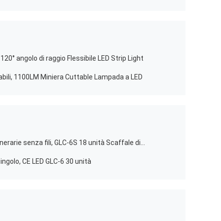
 120° angolo di raggio Flessibile LED Strip Light
ili, 1100LM Miniera Cuttable Lampada a LED
Scaffale di ricarica per lampade minerarie senza fili, GLC-6S 18 unità Scaffale di stazione di ricarica a doppio lato
 singolo, CE LED GLC-6 30 unità