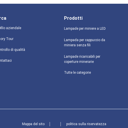
rca
Prodotti
filo aziendale
Lampade per miniere a LED
tory Tour
Lampada per cappuccio da
miniera senza fili
trollo di qualità
Lampade ricaricabili per
ntattaci
coperture minerarie
Tutte le categorie
Mappa del sito
│
│
politica sulla riservatezza