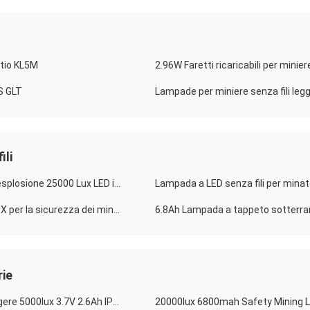
litio KL5M
2.96W Faretti ricaricabili per minie
S GLT
Lampade per miniere senza fili leg
ili
Lampada a copertura per miniere senza fili a prova di esplosione 25000 Lux LED impermeabile IP68
Lampada a LED senza fili per miniere 385LUM 25000LUX per la sicurezza dei minatori di carbone
rie
Lampade a cappuccio miniere senza fili ricaricabili leggere 5000lux 3.7V 2.6Ah IP67
20000lux 6800mah Safety Mining 