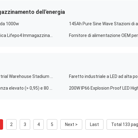
agazzinamento dell'energia
e da 1000w
500w 1000w Sistema di energia solare Stazione elettrica Lifepo4 Immagazzinamento di energia Stazione elettrica portatile per esterni
Fornitore di alimentazione OEM p
IP66 LED High Bay Light 200W 500W Super Bright Industrial Warehouse Stadium Crane Gym Lampada di inondazione esterna
200W Aluminum LED High Bay Light con fattore di potenza elevato (> 0,95) e 80 CRI per uso industriale
2
3
4
5
Next >
Last
Total 133 pa