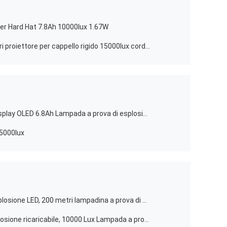
 per Hard Hat 7.8Ah 10000lux 1.67W
Anti-esplosione ricaricabile minatori proiettore per cappello rigido 15000lux cordless
25000lux Lampada sotterranea, Display OLED 6.8Ah Lampada a prova di esplosione
15000lux
6.4Ah IP68 lampadina a prova di esplosione LED, 200 metri lampadina a prova di scintilla
3.7V 6.6Ah Lampada a prova di esplosione ricaricabile, 10000 Lux Lampada a prova di fuoco