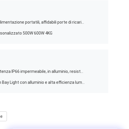
145Ah Pure Sine Wave Stazioni di alimentazione portatili, affidabili porte di ricarica multi sistema di accumulo di energia per emergenze
ersonalizzato 500W 600W 4KG
Faretto industriale a LED ad alta potenza IP66 impermeabile, in alluminio, resistente, per capannoni industriali
200W IP66 Explosion Proof LED High Bay Light con alluminio e alta efficienza luminosa per uso industriale
ge