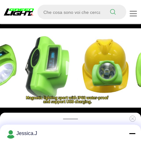
Anti-esplosione ricaricabile minatori
Jessica.J
proiettore per cappello rigido 15000lux