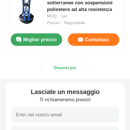
sotterranee con sospensioni
poliestere ad alta resistenza
Lampade ricaricabili per coperture minerarie
MOQ：1pc
Prezzo：Negoziabile
lampada a tappo senza fili sotterranea
Miglior prezzo
Contattaci
Lampade per l'estrazione del carbone
Osservi più
Lampada per la testa dei minatori
Lumiere a cappello duro per miniere
Lasciate un messaggio
Ti richiameremo presto!
Lampada a prova di esplosione
Luce a striscia LED industriale