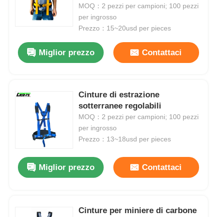
carbone sotterranei e attrezzi
MOQ：2 pezzi per campioni; 100 pezzi
collegati 1245mm*53mm
per ingrosso
Chi siamo
Prezzo：15~20usd per pieces
Miglior prezzo
Contattaci
Fatory Tour
Controllo di qualità
Cinture di estrazione
sotterranee regolabili
MOQ：2 pezzi per campioni; 100 pezzi
notizie
per ingrosso
Prezzo：13~18usd per pieces
Richiedere un preventivo
Miglior prezzo
Contattaci
Lampade per miniere a LED
Cinture per miniere di carbone
Lampada per cappuccio da miniera senza fili