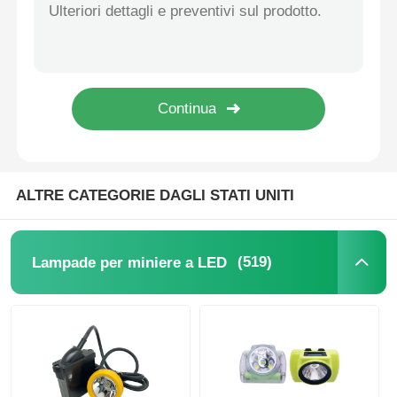
Porta caricabatterie
Cinture minerarie sotterranee
Prodotti di vendita caldi
ALTRE CATEGORIE DAGLI STATI UNITI
luce di avvertimento principale
(519)
Lampade per miniere a LED
Alimentazione elettrica portatile di immagazzinamento d
LED High Bay Light