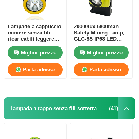
Lampade a cappuccio
20000lux 6800mah
miniere senza fili
Safety Mining Lamp,
ricaricabili leggere
GLC-6S IP68 LED
5000lux 3.7V 2.6Ah
Miner Helmet Lamp
IP67
Miglior prezzo
Miglior prezzo
Parla adesso.
Parla adesso.
(41)
lampada a tappo senza fili sotterranea