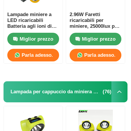
Lampade miniere a
2.96W Faretti
LED ricaricabili
ricaricabili per
Batteria agli ioni di
miniere, 25000lux per
litio KL5M
miniere sotterranee
Miglior prezzo
Miglior prezzo
Parla adesso.
Parla adesso.
(76)
Lampada per cappuccio da miniera senza fili