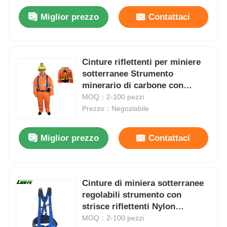
Miglior prezzo
Contattaci
Cinture riflettenti per miniere
sotterranee Strumento
minerario di carbone con
cinture per le spalle
MOQ：2-100 pezzi
Prezzo：Negoziabile
Miglior prezzo
Contattaci
Cinture di miniera sotterranee
regolabili strumento con
strisce riflettenti Nylon
resistente all'usura
MOQ：2-100 pezzi