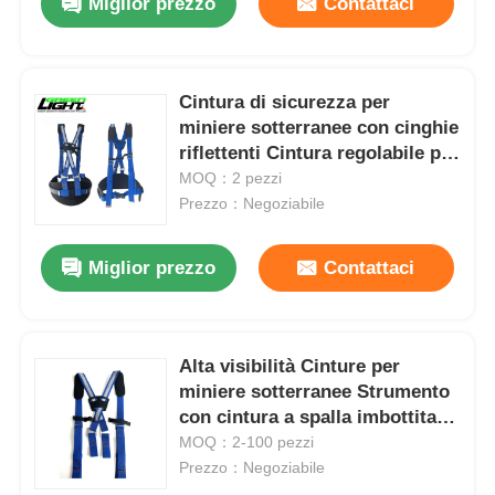
Miglior prezzo
Contattaci
Cintura di sicurezza per
miniere sotterranee con cinghie
riflettenti Cintura regolabile per
attrezzi da minatore
MOQ：2 pezzi
Imbracatura di supporto ad alta
Prezzo：Negoziabile
visibilità con tracolla imbottita
Miglior prezzo
Contattaci
Alta visibilità Cinture per
miniere sotterranee Strumento
con cintura a spalla imbottita
regolabile
MOQ：2-100 pezzi
Prezzo：Negoziabile