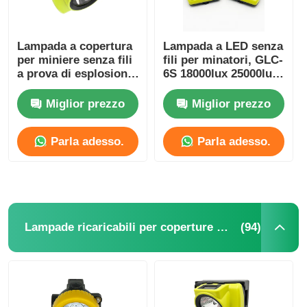
Lampada a copertura
Lampada a LED senza
per miniere senza fili
fili per minatori, GLC-
a prova di esplosione
6S 18000lux 25000lux
25000 Lux LED
Lampada di sicurezza
impermeabile IP68
per minatori
Miglior prezzo
Miglior prezzo
Parla adesso.
Parla adesso.
(94)
Lampade ricaricabili per coperture minerarie