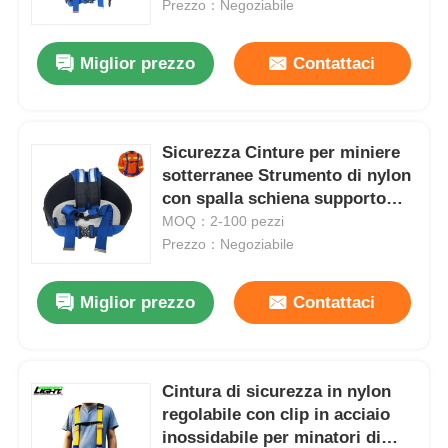
Prezzo：Negoziabile
Miglior prezzo
Contattaci
Sicurezza Cinture per miniere
sotterranee Strumento di nylon
con spalla schiena supporto
vita
MOQ：2-100 pezzi
Prezzo：Negoziabile
Miglior prezzo
Contattaci
Casa
Prodotti
Cintura di sicurezza in nylon
regolabile con clip in acciaio
inossidabile per minatori di
Mostra VR