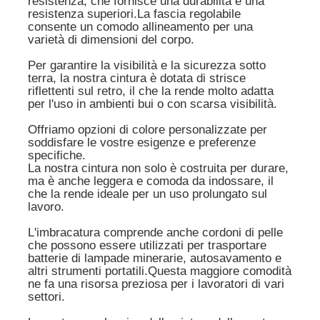
resistenza, che fornisce una durabilità e una
resistenza superiori.La fascia regolabile
consente un comodo allineamento per una
varietà di dimensioni del corpo.
Chi siamo
Per garantire la visibilità e la sicurezza sotto
terra, la nostra cintura è dotata di strisce
Fatory Tour
riflettenti sul retro, il che la rende molto adatta
per l'uso in ambienti bui o con scarsa visibilità.
Offriamo opzioni di colore personalizzate per
Controllo di qualità
soddisfare le vostre esigenze e preferenze
specifiche.
La nostra cintura non solo è costruita per durare,
notizie
ma è anche leggera e comoda da indossare, il
che la rende ideale per un uso prolungato sul
lavoro.
Richiedere un preventivo
L'imbracatura comprende anche cordoni di pelle
che possono essere utilizzati per trasportare
batterie di lampade minerarie, autosavamento e
Lampade per miniere a LED
altri strumenti portatili.Questa maggiore comodità
ne fa una risorsa preziosa per i lavoratori di vari
settori.
Lampada per cappuccio da miniera senza fili