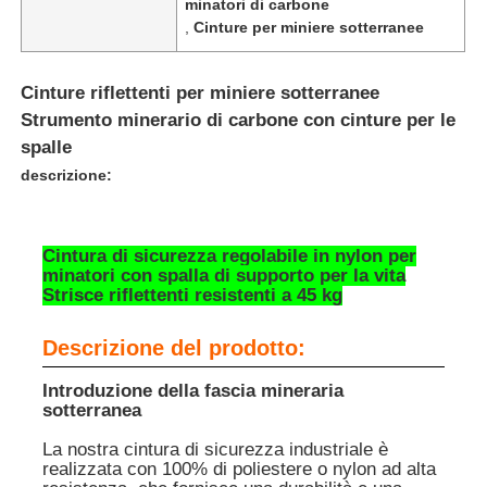
minatori di carbone
,
Cinture per miniere sotterranee
Cinture riflettenti per miniere sotterranee
Strumento minerario di carbone con cinture per le
spalle
descrizione:
Cintura di sicurezza regolabile in nylon per
minatori con spalla di supporto per la vita
Strisce riflettenti resistenti a 45 kg
Casa
Descrizione del prodotto:
Introduzione della fascia mineraria
sotterranea
Prodotti
La nostra cintura di sicurezza industriale è
realizzata con 100% di poliestere o nylon ad alta
Mostra VR