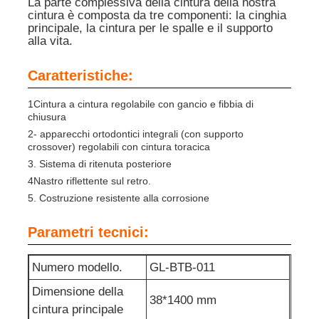
La parte complessiva della cintura della nostra
cintura è composta da tre componenti: la cinghia
principale, la cintura per le spalle e il supporto
Lampade ricaricabili per coperture minerarie
alla vita.
Caratteristiche:
lampada a tappo senza fili sotterranea
1Cintura a cintura regolabile con gancio e fibbia di
chiusura
Lampade per l'estrazione del carbone
2- apparecchi ortodontici integrali (con supporto
crossover) regolabili con cintura toracica
3. Sistema di ritenuta posteriore
Lampada per la testa dei minatori
4Nastro riflettente sul retro.
5. Costruzione resistente alla corrosione
Lumiere a cappello duro per miniere
Parametri tecnici:
Lampada a prova di esplosione
Numero modello.
GL-BTB-011
Dimensione della
38*1400 mm
Luce a striscia LED industriale
cintura principale