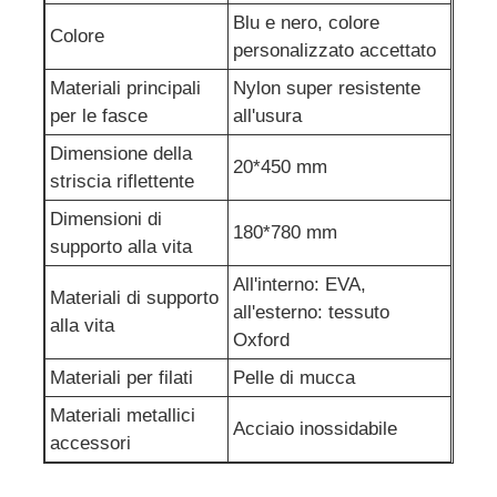
Blu e nero, colore
Colore
personalizzato accettato
Porta caricabatterie
Materiali principali
Nylon super resistente
per le fasce
all'usura
Cinture minerarie sotterranee
Dimensione della
20*450 mm
striscia riflettente
Prodotti di vendita caldi
Dimensioni di
180*780 mm
supporto alla vita
luce di avvertimento principale
All'interno: EVA,
Materiali di supporto
all'esterno: tessuto
alla vita
Alimentazione elettrica portatile di immagazzinamento d
Oxford
Materiali per filati
Pelle di mucca
LED High Bay Light
Materiali metallici
Acciaio inossidabile
accessori