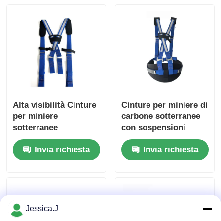
collegati
1245mm*53mm
Alta visibilità Cinture
Cinture per miniere di
per miniere
carbone sotterranee
sotterranee
con sospensioni
Strumento con
poliestere ad alta
Invia richiesta
Invia richiesta
cintura a spalla
resistenza
imbottita regolabile
Jessica.J