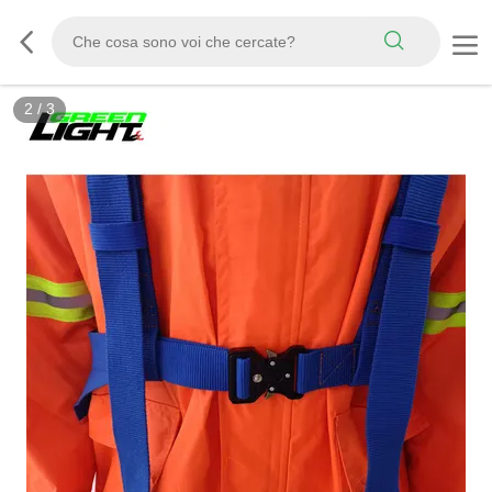
2
/
3