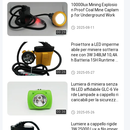
10000lux Mining Explosio
n Proof Coal Mine Caplam
p for Underground Work
Lampade ricaricabili per copert
2025-08-11
ure minerarie
00:29
Proiettore a LED imperme
abile per miniere sotterra
nee con 3W 348LM 10,4A
h Batteria 15H Runtime L
uci ausiliarie rosse/blu/ve
rdi
Lampade ricaricabili per copert
00:26
2025-05-27
ure minerarie
Lumiera di miniera senza
fili LED affidabile GLC-6 Ve
rde Lampade a cappello ri
caricabili per la sicurezza
dei minatori
Lampade ricaricabili per copert
00:36
2025-05-26
ure minerarie
Lumiere a cappello rigide
3W 25000 Lux a filo imper