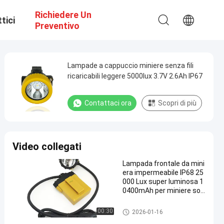
Richiedere Un
tici
Preventivo
Lampade a cappuccio miniere senza fili
ricaricabili leggere 5000lux 3.7V 2.6Ah IP67
Contattaci ora
Scopri di più
Video collegati
Lampada frontale da mini
era impermeabile IP68 25
000 Lux super luminosa 1
0400mAh per miniere sot
terranee
Lampade ricaricabili per copert
00:30
2026-01-16
ure minerarie