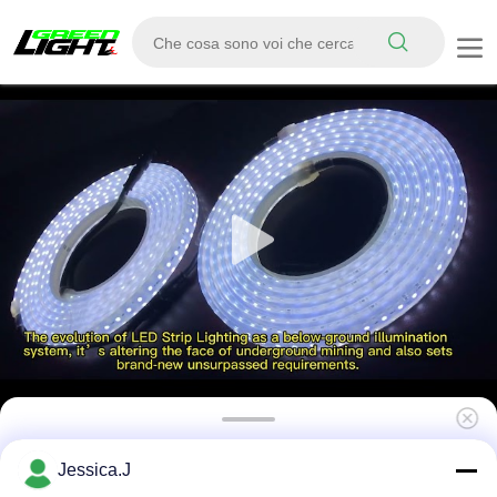
6500K Industrial LED Strip Light per il
Jessica.J
tunnelaggio minerario 1100lum IP68 5M 10M