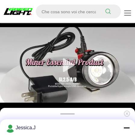
2800mAh Miners Safety Light, KL2.5LM LED
Jessica.J
Lampade per miniere senza fili 4000lux 3.7V