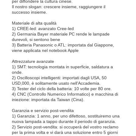
per diffondere la cultura cinese.
Il nostro slogan: crescere insieme, raggiungere il
successo insieme.
Materiale di alta qualità
1) CREE-led: avanzato Cree-led
2) Germania Bayer materiale PC rende le lampade
durevoli, si sentono bene
3) Batteria Panasonic o ATL: importata dal Giappone,
viene applicata nel notebook Apple
Attrezzature avanzate
1) SMT: tecnologia montata in superficie, saldatura a
onde.
2) Oscilloscopi intelligenti: importati dagli USA, 50
USD,000, è solitamente usato nell'Accademia.
3) Tester del ciclo della batteria: 10 volte per 80 ore.
4) CNC (Controllo Numerico Informatico) e macchina di
iniezione: importata da Taiwan (Cina).
Garanzia e servizio post-vendita
1) Garanzia: 1 anno, per uno difettoso, sostituiremo una
nuova lampada a tappo durante il periodo di garanzia.
2) Servizio post-vendita: si occuperà del vostro reclamo
per la prima volta e vi darà una soluzione entro 5 giorni