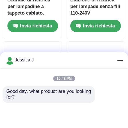
per lampadine a
per lampade senza fili
tappeto cablato,
110-240V
lampadine per
Invia richiesta
Invia richiesta
miniere
Jessica.J
10:48 PM
Good day, what product are you looking 
for?
CE GLC-6 stazione di
Scala di stazione di
ricarica della lampada
ricarica a lato
a tappo senza fili
singolo, CE LED
GLC-6 30 unità
Invia richiesta
Invia richiesta