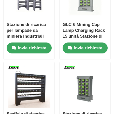
Stazione di ricarica
GLC-6 Mining Cap
per lampade da
Lamp Charging Rack
miniera industriali
15 unità Stazione di
per lampade a filo |
ricarica a doppio lato
Invia richiesta
Invia richiesta
Rack di ricarica
per lampade minatrici
multi-unità con
senza fili 110-240V
protezione da
Sistema di ricarica
cortocircuito
industriale
Scaffale di ricarica
Stazione di ricarica