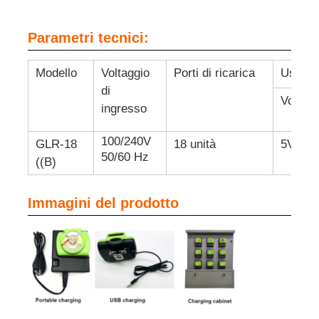
Parametri tecnici:
Lampade ricaricabili per coperture minerarie
Modello
Voltaggio
Porti di ricarica
Uscita
lampada a tappo senza fili sotterranea
di
Voltagg
ingresso
Lampade per l'estrazione del carbone
100/240V
GLR-18
18 unità
5V
50/60 Hz
((B)
Lampada per la testa dei minatori
Immagini del prodotto
Lumiere a cappello duro per miniere
Lampada a prova di esplosione
Luce a striscia LED industriale