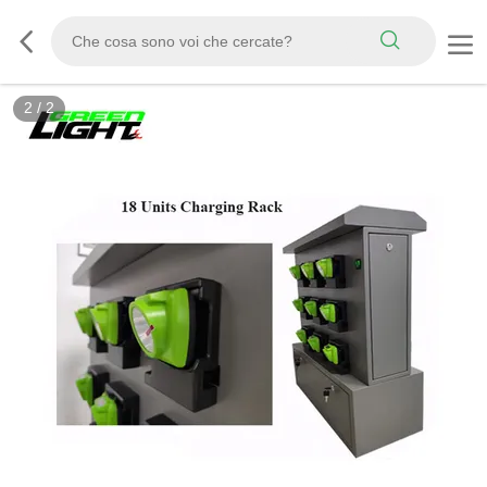
2
/
2