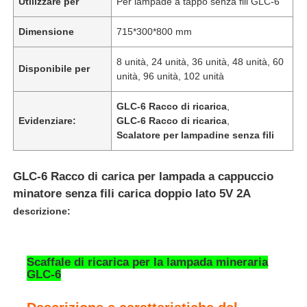
Utilizzare per
Per lampade a tappo senza fili GLC-6
Dimensione
715*300*800 mm
8 unità, 24 unità, 36 unità, 48 unità, 60
Disponibile per
unità, 96 unità, 102 unità
GLC-6 Racco di ricarica
,
Evidenziare:
GLC-6 Racco di ricarica
,
Scalatore per lampadine senza fili
GLC-6 Racco di carica per lampada a cappuccio
minatore senza fili carica doppio lato 5V 2A
descrizione:
Casa
Prodotti
Scaffale di ricarica per la lampada mineraria
GLC-6
Mostra VR