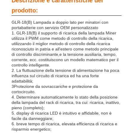
Descrizione e caratteristiche del
prodotto:
Chi siamo
GLR-18(B) Lampada a doppio lato per minatori con
portabatterie con servizio OEM personalizzato
1. GLR-18(B) il supporto di ricarica della lampada Miner
Fatory Tour
utilizza il PWM come metodo di controllo della ricarica,
utilizzando il miglior metodo di controllo della ricarica
riconosciuto in patria e all'estero come metodo principale
di controllo discriminante,e la tensione ausiliaria, tempo,
Controllo di qualità
corrente, ecc. costituiscono un modello matematico per il
controllo intelligente.
2. La fluttuazione della tensione di alimentazione ha poca
notizie
influenza sul circuito di ricarica ed ha una forte
adattabilità;
3Protezione da sovraccariche e protezione da
cortocircuito.
Richiedere un preventivo
4. Determinare automaticamente lo stato della posizione
della lampada del rack di ricarica, tra cui: ricarica, inattivo,
pieno (completo);
Lampade per miniere a LED
5. display di ricarica LED è intuitivo e affidabile, non è
facile da danneggiare;
6. breve tempo di ricarica, elevata efficienza di ricarica e
risparmio energetico;
Lampada per cappuccio da miniera senza fili