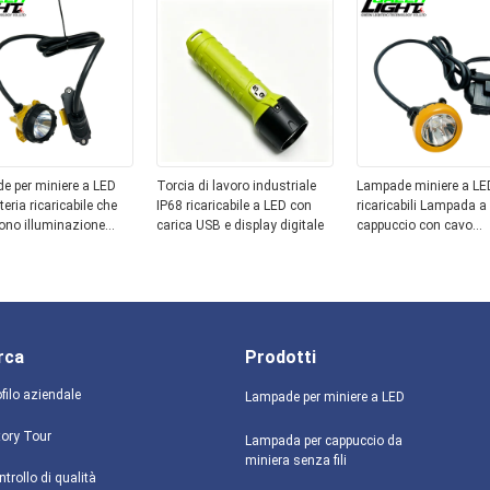
evole nei lavori di
serie 0414
one sotterranea
e per miniere a LED
Torcia di lavoro industriale
Lampade miniere a LE
teria ricaricabile che
IP68 ricaricabile a LED con
ricaricabili Lampada a
ono illuminazione
carica USB e display digitale
cappuccio con cavo
a per ambienti
resistente con batteria
 difficili
V che garantisce una 
luminosa e costante pe
attività minerarie
rca
Prodotti
filo aziendale
Lampade per miniere a LED
tory Tour
Lampada per cappuccio da
miniera senza fili
trollo di qualità