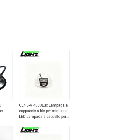
D
GL4.5-A 4500Lux Lampada a
er
cappuccio a filo per miniere a
LED Lampada a cappello per
e e
miniere IP68 con schermo
ni di
digitale
e