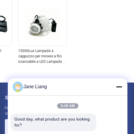
sicurezza
D
15000Lux Lampada a
cappuccio per miniere a filo
ricaricabile a LED Lampada a
 da 3,7
cappello per miniere IP67 con
luce
batteria da 7,8Ah
r le
Jane Liang
Scrivici
5:49 AM
Fateci sapere la vostra esigenza. Collegheremo i migliori prodotti
con te.
Good day, what product are you looking 
for?