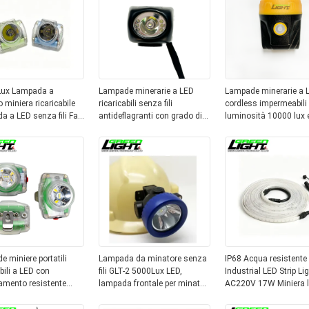
ux Lampada a
Lampade minerarie a LED
Lampade minerarie a 
o miniera ricaricabile
ricaricabili senza fili
cordless impermeabili
 a LED senza fili Far
antideflagranti con grado di
luminosità 10000 lux 
permeabile Cappello
impermeabilità IP68,
protezione IP68 per
GLC-6
luminosità 4000Lux e sei luci
illuminazione sotterra
ausiliarie per la sicurezza
lunga durata
mineraria
 miniere portatili
Lampada da minatore senza
IP68 Acqua resistente
abili a LED con
fili GLT-2 5000Lux LED,
Industrial LED Strip Li
amento resistente
lampada frontale per minatori
AC220V 17W Miniera 
ua e cintura regolabile
IP68, luce ricaricabile per
lineare per il tunnel
 sicurezza
miniere sotterranee
sotterraneo illuminaz