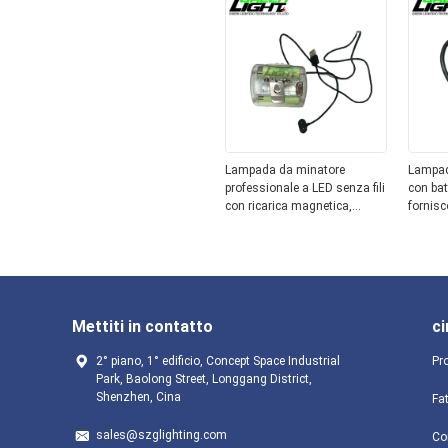
lavoratori dell'industria
confort
pesante
estrazi
Lampada da minatore
Lampad
professionale a LED senza fili
con bat
con ricarica magnetica,
fornisc
schermo OLED e batteria Li-
duratur
Ion da 3,7 V per illuminazione
minerari
mineraria
Mettiti in contatto
ci
2° piano, 1° edificio, Concept Space Industrial
Pro
Park, Baolong Street, Longgang District,
Shenzhen, Cina
Fa
sales@szglighting.com
Con