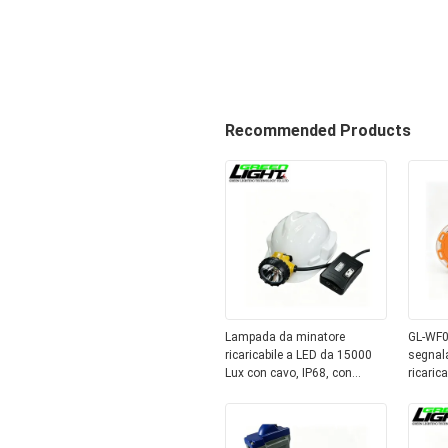
Recommended Products
Lampada da minatore
GL-WF0
ricaricabile a LED da 15000
segnal
Lux con cavo, IP68, con
ricaric
batteria da 6,8 Ah