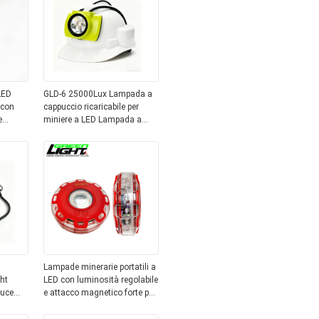
LED
GLD-6 25000Lux Lampada a
 con
cappuccio ricaricabile per
e
miniere a LED Lampada a
testa per minieri IP68 con
nea di
batteria da 13,6Ah
Lampade minerarie portatili a
ght
LED con luminosità regolabile
luce
e attacco magnetico forte per
illuminazione mineraria a
ione
mani libere e segnalazione di