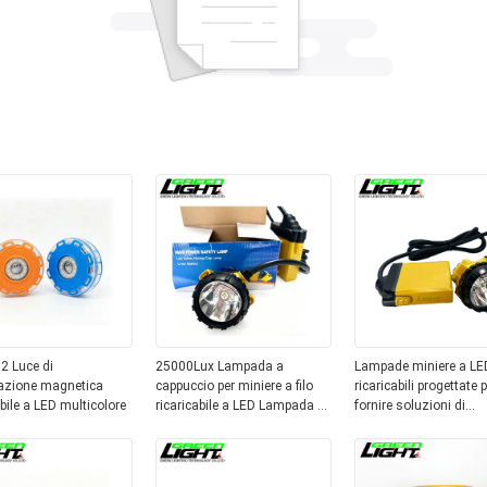
2 Luce di
25000Lux Lampada a
Lampade miniere a LE
azione magnetica
cappuccio per miniere a filo
ricaricabili progettate p
abile a LED multicolore
ricaricabile a LED Lampada a
fornire soluzioni di
testa per minatori IP68 con
illuminazione luminos
batteria da 13,6Ah
durevoli per le operazio
estrazione del carbon