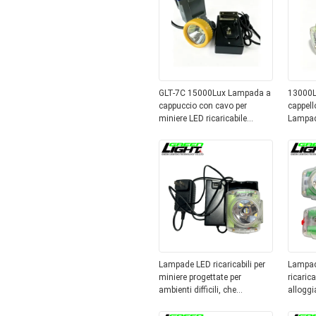
GLT-7C 15000Lux Lampada a
13000L
cappuccio con cavo per
cappell
miniere LED ricaricabile
Lampada
Lampada a testa per minatori
IP68 im
IP68 per miniere sotterranee
rigido 
Lampade LED ricaricabili per
Lampade
miniere progettate per
ricaric
ambienti difficili, che
alloggi
forniscono soluzioni di
all'acq
illuminazione per minatori e
per una