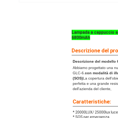
Lampada a cappuccio a p
6800mAh
Descrizione del pr
Descrizione del modello
Abbiamo progettato una nuo
GLC-6.
con modalità di ill
(SOS)
La copertura dell'ob
perfetta e una grande resis
dell'azienda del cliente,
Caratteristiche:
* 20000LUX/ 25000lux luce
* SOS per emergenza