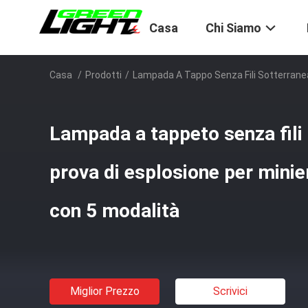
Casa
Chi Siamo
Casa
/
Prodotti
/
Lampada A Tappo Senza Fili Sotterrane
Lampada a tappeto senza fili
prova di esplosione per minie
con 5 modalità
Miglior Prezzo
Scrivici