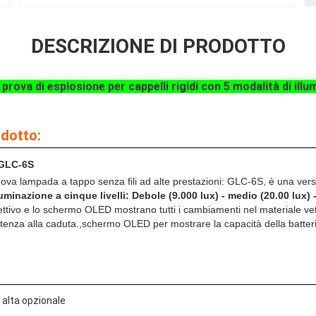
DESCRIZIONE DI PRODOTTO
rova di esplosione per cappelli rigidi con 5 modalità di ill
odotto:
 GLC-6S
va lampada a tappo senza fili ad alte prestazioni: GLC-6S, è una vers
uminazione a cinque livelli:
Debole (9.000 lux) - medio (20.00 lux) - 
iettivo e lo schermo OLED mostrano tutti i cambiamenti nel materiale ve
tenza alla caduta.,schermo OLED per mostrare la capacità della batteria
 alta opzionale