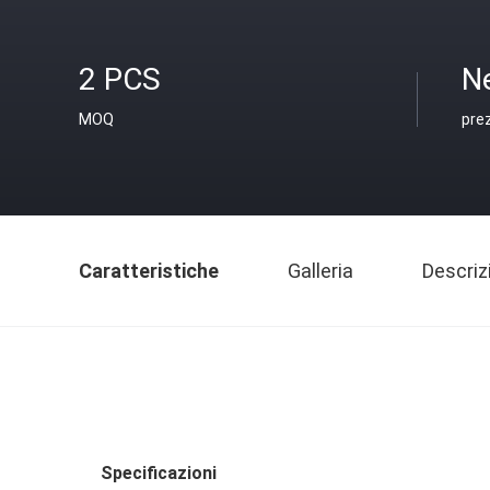
2 PCS
N
MOQ
pre
Caratteristiche
Galleria
Descriz
Specificazioni