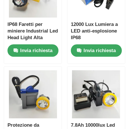
IP68 Faretti per
12000 Lux Lumiera a
miniere Industrial Led
LED anti-esplosione
Head Light Alta
IP68
potenza 25000lux
Invia richiesta
Invia richiesta
Minatori Casco Luce
348Lm 20h Runtime
Lampade per miniere
Protezione da
7.8Ah 10000lux Led