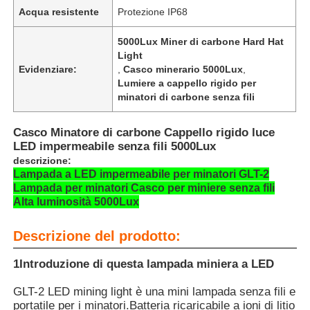
Acqua resistente
Protezione IP68
5000Lux Miner di carbone Hard Hat
Light
Evidenziare:
,
Casco minerario 5000Lux
,
Lumiere a cappello rigido per
minatori di carbone senza fili
Casco Minatore di carbone Cappello rigido luce
LED impermeabile senza fili 5000Lux
descrizione:
Lampada a LED impermeabile per minatori GLT-2
Lampada per minatori Casco per miniere senza fili
Alta luminosità 5000Lux
Casa
Descrizione del prodotto:
Prodotti
1Introduzione di questa lampada miniera a LED
GLT-2 LED mining light è una mini lampada senza fili e
portatile per i minatori.Batteria ricaricabile a ioni di litio
Mostra VR