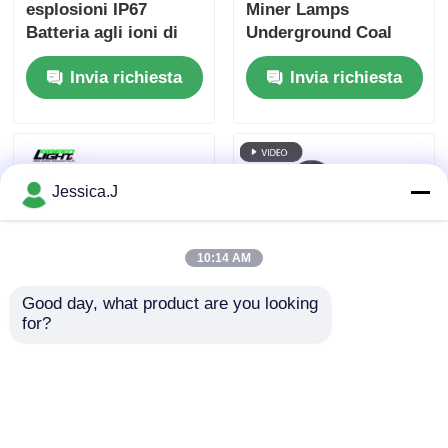
esplosioni IP67
Miner Lamps
Batteria agli ioni di
Underground Coal
litio Led Lampada di
Mining Helmet Lamp
Invia richiesta
Invia richiesta
sicurezza per
Rechargeable
minatori Lampada per
minatori Led Far
Light Ricaricabile
7800mah
Jessica.J
10:14 AM
Good day, what product are you looking 
for?
Lampada frontale da
Portabile 15000Lux
minatore ad alta
Lumiere a LED per
potenza da 1100 Lm
minatori Lampada a
per miniere di
cappello rigido
Invia richiesta
Invia richiesta
carbone, lunga durata
impermeabile per la