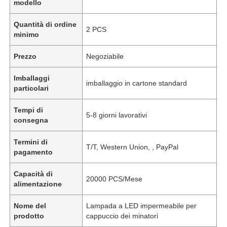
modello
Quantità di ordine
2 PCS
minimo
Prezzo
Negoziabile
Imballaggi
imballaggio in cartone standard
particolari
Tempi di
5-8 giorni lavorativi
consegna
Termini di
T/T, Western Union, , PayPal
pagamento
Capacità di
20000 PCS/Mese
alimentazione
Nome del
Lampada a LED impermeabile per
prodotto
cappuccio dei minatori