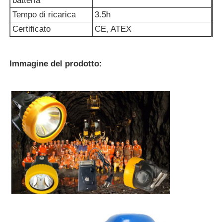
batteria
Tempo di ricarica
3.5h
Porta caricabatterie
Certificato
CE, ATEX
Cinture minerarie sotterranee
Immagine del prodotto:
Prodotti di vendita caldi
luce di avvertimento principale
Alimentazione elettrica portatile di immagazzinamento d
LED High Bay Light