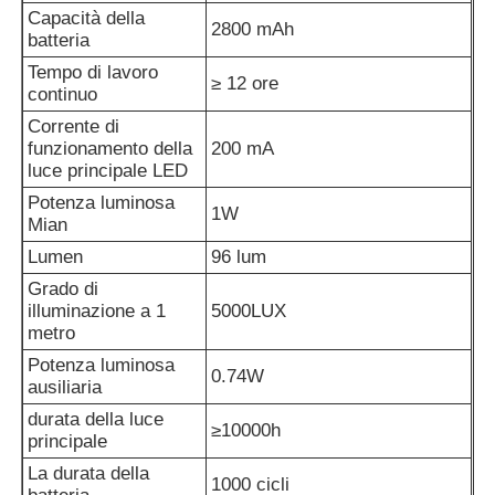
Capacità della
2800 mAh
batteria
Lampade ricaricabili per coperture minerarie
Tempo di lavoro
≥ 12 ore
continuo
Corrente di
lampada a tappo senza fili sotterranea
funzionamento della
200 mA
luce principale LED
Lampade per l'estrazione del carbone
Potenza luminosa
1W
Mian
Lumen
96 lum
Lampada per la testa dei minatori
Grado di
illuminazione a 1
5000LUX
metro
Lumiere a cappello duro per miniere
Potenza luminosa
0.74W
ausiliaria
Lampada a prova di esplosione
durata della luce
≥10000h
principale
La durata della
Luce a striscia LED industriale
1000 cicli