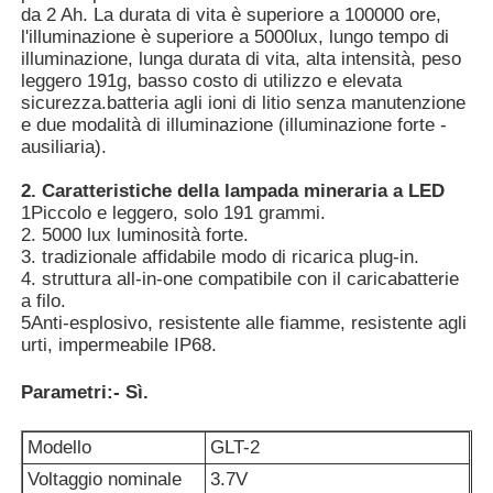
da 2 Ah. La durata di vita è superiore a 100000 ore,
l'illuminazione è superiore a 5000lux, lungo tempo di
illuminazione, lunga durata di vita, alta intensità, peso
Chi siamo
leggero 191g, basso costo di utilizzo e elevata
sicurezza.batteria agli ioni di litio senza manutenzione
e due modalità di illuminazione (illuminazione forte -
Fatory Tour
ausiliaria).
2. Caratteristiche della lampada mineraria a LED
Controllo di qualità
1Piccolo e leggero, solo 191 grammi.
2. 5000 lux luminosità forte.
3. tradizionale affidabile modo di ricarica plug-in.
notizie
4. struttura all-in-one compatibile con il caricabatterie
a filo.
5Anti-esplosivo, resistente alle fiamme, resistente agli
Richiedere un preventivo
urti, impermeabile IP68.
Parametri:
- Sì.
Lampade per miniere a LED
Modello
GLT-2
Voltaggio nominale
3.7V
Lampada per cappuccio da miniera senza fili