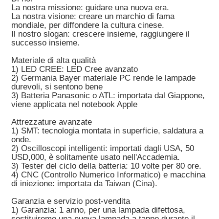
La nostra missione: guidare una nuova era.
La nostra visione: creare un marchio di fama
mondiale, per diffondere la cultura cinese.
Il nostro slogan: crescere insieme, raggiungere il
successo insieme.
Materiale di alta qualità
1) LED CREE: LED Cree avanzato
2) Germania Bayer materiale PC rende le lampade
durevoli, si sentono bene
3) Batteria Panasonic o ATL: importata dal Giappone,
viene applicata nel notebook Apple
Attrezzature avanzate
1) SMT: tecnologia montata in superficie, saldatura a
onde.
2) Oscilloscopi intelligenti: importati dagli USA, 50
USD,000, è solitamente usato nell'Accademia.
3) Tester del ciclo della batteria: 10 volte per 80 ore.
4) CNC (Controllo Numerico Informatico) e macchina
di iniezione: importata da Taiwan (Cina).
Garanzia e servizio post-vendita
1) Garanzia: 1 anno, per una lampada difettosa,
sostituiremo una nuova lampada a tappo durante il