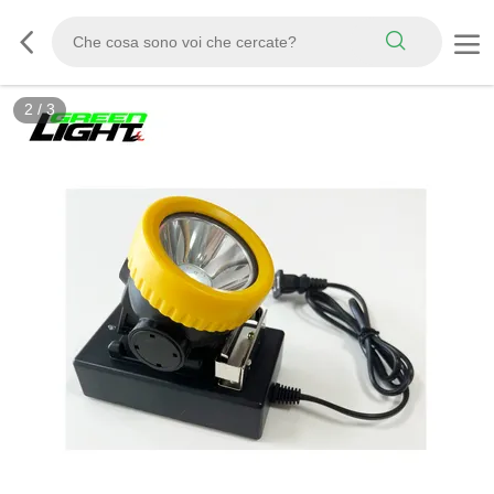
3
/
3