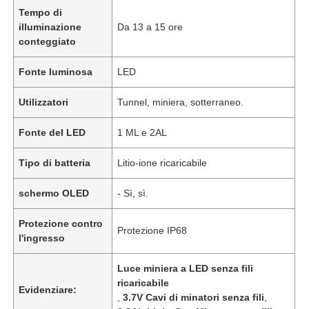
Tempo di
illuminazione
Da 13 a 15 ore
conteggiato
Fonte luminosa
LED
Utilizzatori
Tunnel, miniera, sotterraneo.
Fonte del LED
1 ML e 2AL
Tipo di batteria
Litio-ione ricaricabile
schermo OLED
- Sì, sì.
Protezione contro
Protezione IP68
l'ingresso
Luce miniera a LED senza fili
ricaricabile
Evidenziare:
,
3.7V Cavi di minatori senza fili
,