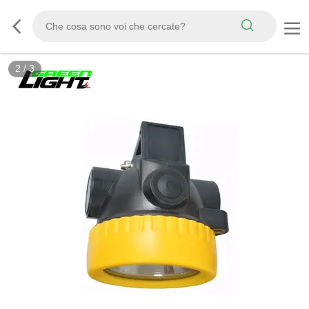
2
/
3