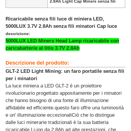
2.8Ah Light Cap Miners senza fili
Ricaricabile senza fili luce di miniera LED,
5000LUX 3.7V 2.8Ah senza fili minatori Cap luce
descrizione:
5000LUX LED Miners Head Lamp ricaricabile con
caricabatterie al litio 3.7V 2.8Ah
Descrizione del prodotto:
GLT-2 LED Light Mining: un faro portatile senza fili
per i minatori
La luce miniera a LED GLT-2 è un proiettore
Casa
rivoluzionario progettato appositamente per i minatori
che hanno bisogno di una fonte di illuminazione
affidabile ed efficiente.questo faro offre una luminosità
Prodotti
e un' illuminazione eccezionaliCiò che lo distingue
dalle luci minerarie tradizionali è la sua batteria
Mostra VR
ricaricabile Li-ion da 2,8Ah ad alte prestazioni, che