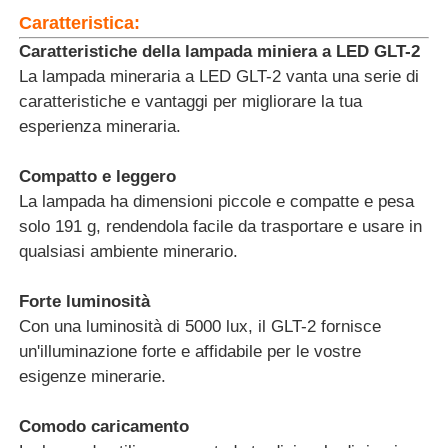
Caratteristica:
Caratteristiche della lampada miniera a LED GLT-2
Lampade ricaricabili per coperture minerarie
La lampada mineraria a LED GLT-2 vanta una serie di
caratteristiche e vantaggi per migliorare la tua
lampada a tappo senza fili sotterranea
esperienza mineraria.
Compatto e leggero
Lampade per l'estrazione del carbone
La lampada ha dimensioni piccole e compatte e pesa
solo 191 g, rendendola facile da trasportare e usare in
Lampada per la testa dei minatori
qualsiasi ambiente minerario.
Forte luminosità
Lumiere a cappello duro per miniere
Con una luminosità di 5000 lux, il GLT-2 fornisce
un'illuminazione forte e affidabile per le vostre
Lampada a prova di esplosione
esigenze minerarie.
Comodo caricamento
Luce a striscia LED industriale