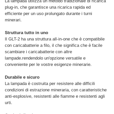
La lampada utilizza un metodo tradizionale di ricarica
plug-in, che garantisce una ricarica rapida ed
Porta caricabatterie
efficiente per un uso prolungato durante i turni
minerari.
Cinture minerarie sotterranee
Struttura tutto in uno
Il GLT-2 ha una struttura all-in-one che è compatibile
Prodotti di vendita caldi
con caricabatterie a filo, il che significa che è facile
scambiare i caricabatterie con altre
lampade.rendendolo un'opzione versatile e
luce di avvertimento principale
conveniente per le vostre esigenze minerarie.
Alimentazione elettrica portatile di immagazzinamento d
Durabile e sicuro
La lampada è costruita per resistere alle difficili
condizioni di estrazione mineraria, con caratteristiche
LED High Bay Light
anti-esplosive, resistenti alle fiamme e resistenti agli
urti.