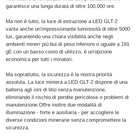
garantisce una lunga durata di oltre 100.000 ore.
Chi siamo
Ma non è tutto, la luce di estrazione a LED GLT-2
vanta anche un'impressionante luminosità di oltre 5000
lux, garantendo una chiara visibilità anche negli
Fatory Tour
ambienti mineri più bui.di peso inferiore o uguale a 191
gE con un basso costo di utilizzo, è un'opzione
Controllo di qualità
economica per tutti i minatori.
Ma soprattutto, la sicurezza è la nostra priorità
notizie
assoluta. La luce miniera a LED GLT-2 dispone di una
batteria agli ioni di litio senza manutenzione,
Richiedere un preventivo
eliminando il rischio di perdite pericolose o problemi di
manutenzione.Offre inoltre due modalità di
illuminazione - forte e ausiliaria - per accogliere le
Lampade per miniere a LED
diverse condizioni minerarie senza compromettere la
sicurezza.
Lampada per cappuccio da miniera senza fili