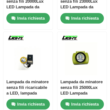
senza fili 20000Lux
senza fili 23000Lux
LED Lampada da
LED Lampada da
minatore ricaricabile
minatore ricaricabile
Invia richiesta
Invia richiesta
IP68 con display
IP68 con ricarica
OLED GLC-6
magnetica GLC-6M
Lampada da minatore
Lampada da minatore
senza fili ricaricabile
senza fili 25000Lux
a LED, lampada
LED Lampada
frontale per minatore
frontale da minatore
Invia richiesta
Invia richiesta
5000Lux, luce da
IP68 Luce da