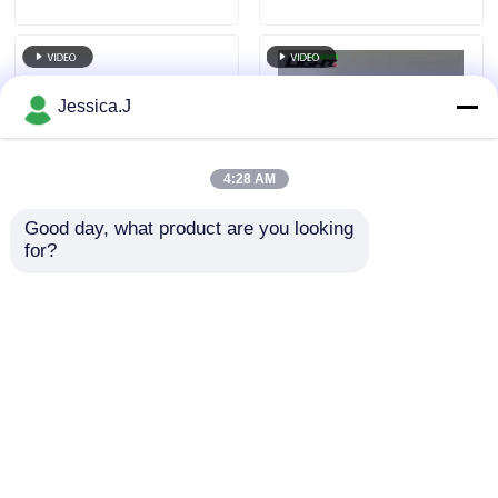
minatore leggera
minatore ricaricabile
GLT-2
con display OLED
GLC-6S
Jessica.J
4:28 AM
Good day, what product are you looking 
for?
Lampada di copertura
Lampada da minatore
mineraria GL2.5-C
a LED ricaricabile con
Lampada a LED dei
batteria al litio,
minatori 10.000 Lux
lampada frontale con
Invia richiesta
Invia richiesta
per le miniere
caricabatterie per la
sotterranee
sicurezza sotterranea
Casa
Circa noi
Contattaci
Mappa del sito
Privacy Policy