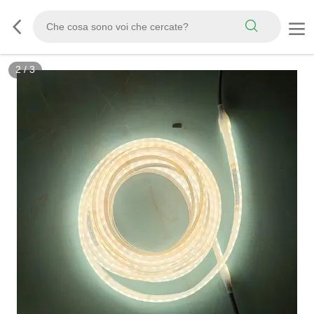
2
/
3