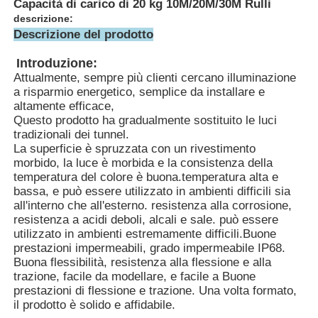
Capacità di carico di 20 kg 10M/20M/30M Rulli
descrizione:
Descrizione del prodotto
Introduzione:
Attualmente, sempre più clienti cercano illuminazione
a risparmio energetico, semplice da installare e
altamente efficace,
Questo prodotto ha gradualmente sostituito le luci
tradizionali dei tunnel.
La superficie è spruzzata con un rivestimento
morbido, la luce è morbida e la consistenza della
temperatura del colore è buona.temperatura alta e
bassa, e può essere utilizzato in ambienti difficili sia
all'interno che all'esterno. resistenza alla corrosione,
resistenza a acidi deboli, alcali e sale. può essere
Casa
utilizzato in ambienti estremamente difficili.Buone
prestazioni impermeabili, grado impermeabile IP68.
Buona flessibilità, resistenza alla flessione e alla
Prodotti
trazione, facile da modellare, e facile a Buone
prestazioni di flessione e trazione. Una volta formato,
il prodotto è solido e affidabile.
Mostra VR