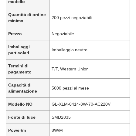
modello
Quantità di ordine
200 pezzi negoziabili
minimo
Prezzo
Negoziabile
Imballaggi
Imballaggio neutro
particolari
Termini di
T/T, Western Union
pagamento
Capacità di
5000 pezzi al mese
alimentazione
Modello NO
GL-XLM-0414-8W-70-AC220V
Fonte di luce
SMD2835
Power/m
8W/M