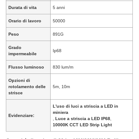
Durata di vita
5 anni
Orario di lavoro
50000
Peso
891G
Grado
Ip68
impermeabile
Flusso luminoso
830 lum/m
Opzioni di
rotolamento delle
5m, 10m
strisce
L'uso di luci a striscia a LED in
miniera
Evidenziare:
,
Luce a striscia a LED IP68
,
10000K CCT LED Strip Light