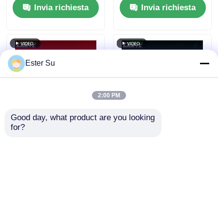
Invia richiesta
Invia richiesta
miniera
Ester Su
2:00 PM
Good day, what product are you looking 
for?
Strisce luminose a
Lampade a strisce a
LED industriali rosse
LED verde singola
singole per miniere
per la protezione
sotterranee, durata 5
contro il
Invia richiesta
Invia richiesta
anni
surriscaldamento
Ip68 per l'industria
mineraria
Casa
Circa noi
Contattaci