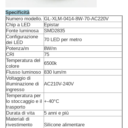
Specificità
Porta caricabatterie
Numero modello.
GL-XLM-0414-8W-70-AC220V
Chip a LED
Epistar
Fonte luminosa
SMD2835
Cinture minerarie sotterranee
Configurazione
70 LED per metro
dei LED
Potenza/m
8W/m
Prodotti di vendita caldi
CRI
75
Temperatura del
6500k
colore
luce di avvertimento principale
Flusso luminoso
830 lum/m
Voltaggio di
illuminazione di
AC210V-240V
Alimentazione elettrica portatile di immagazzinamento d
ingresso
Temperatura per
lo stoccaggio e il
+-40°C
LED High Bay Light
trasporto
Durata di vita
5 anni e più
Materiali di
rivestimento
Silicone alimentare