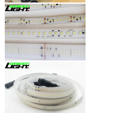
Lampade ricaricabili per coperture minerarie
lampada a tappo senza fili sotterranea
Lampade per l'estrazione del carbone
Lampada per la testa dei minatori
Lumiere a cappello duro per miniere
Lampada a prova di esplosione
Luce a striscia LED industriale