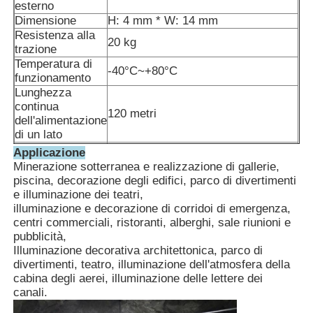
esterno
Dimensione
H: 4 mm * W: 14 mm
Resistenza alla
20 kg
trazione
Temperatura di
-40°C~+80°C
funzionamento
Lunghezza
continua
120 metri
dell'alimentazione
di un lato
Antiesplosivo, impermeabile IP68,
Applicazione
protezione da sovra-corrente,
Minerazione sotterranea e realizzazione di gallerie,
Protezione
sovra-temperatura, regolazione
piscina, decorazione degli edifici, parco di divertimenti
della tensione
e illuminazione dei teatri,
illuminazione e decorazione di corridoi di emergenza,
centri commerciali, ristoranti, alberghi, sale riunioni e
pubblicità,
Illuminazione decorativa architettonica, parco di
divertimenti, teatro, illuminazione dell'atmosfera della
cabina degli aerei, illuminazione delle lettere dei
canali.