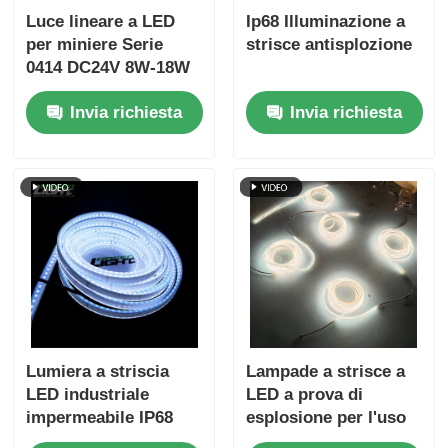
Luce lineare a LED
Ip68 Illuminazione a
per miniere Serie
strisce antisplozione
0414 DC24V 8W-18W
IP68 Striscia
Invia richiesta
Invia richiesta
industriale
impermeabile RGB
opzionale
Lumiera a striscia
Lampade a strisce a
LED industriale
LED a prova di
impermeabile IP68
esplosione per l'uso
in galleria e in