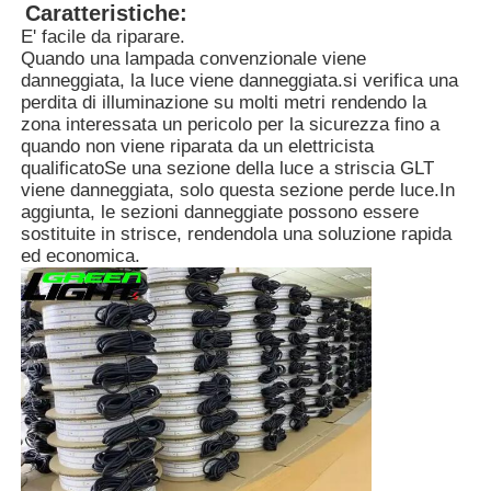
Caratteristiche:
E' facile da riparare.
Quando una lampada convenzionale viene
Chi siamo
danneggiata, la luce viene danneggiata.si verifica una
perdita di illuminazione su molti metri rendendo la
zona interessata un pericolo per la sicurezza fino a
Fatory Tour
quando non viene riparata da un elettricista
qualificatoSe una sezione della luce a striscia GLT
viene danneggiata, solo questa sezione perde luce.In
Controllo di qualità
aggiunta, le sezioni danneggiate possono essere
sostituite in strisce, rendendola una soluzione rapida
ed economica.
notizie
Richiedere un preventivo
Lampade per miniere a LED
Lampada per cappuccio da miniera senza fili