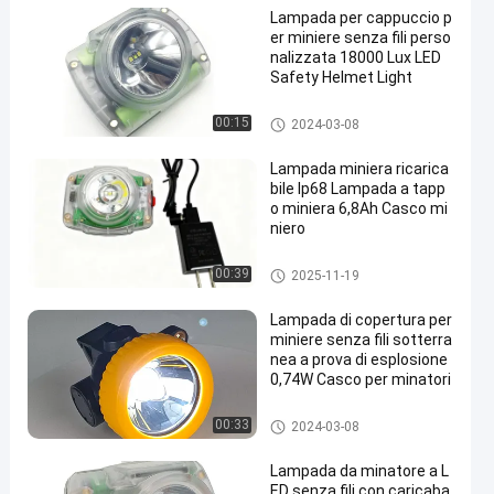
Lampada per cappuccio p
er miniere senza fili perso
nalizzata 18000 Lux LED
Safety Helmet Light
Lampada per cappuccio da mi
00:15
2024-03-08
niera senza fili
Lampada miniera ricarica
bile Ip68 Lampada a tapp
o miniera 6,8Ah Casco mi
niero
Lampada per cappuccio da mi
00:39
2025-11-19
niera senza fili
Lampada di copertura per
miniere senza fili sotterra
nea a prova di esplosione
0,74W Casco per minatori
Lampada per cappuccio da mi
00:33
2024-03-08
niera senza fili
Lampada da minatore a L
ED senza fili con caricaba