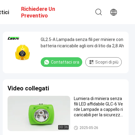
Richiedere Un
tici
Preventivo
GL2.5-A Lampada senza fili per miniere con
batteria ricaricabile agli ioni di litio da 2,8 Ah
Contattaci ora
Scopri di più
Video collegati
Lumiera di miniera senza
fili LED affidabile GLC-6 Ve
rde Lampade a cappello ri
caricabili per la sicurezza
dei minatori
Lampade ricaricabili per copert
00:36
2025-05-26
ure minerarie