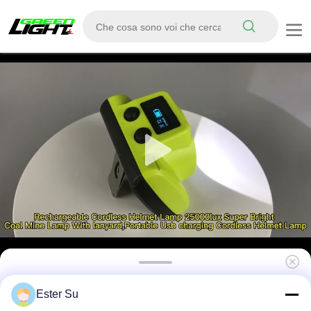
KL5M KL8M Lampada per miniere Lampada
Ester Su
di fronte per miniere di carbone Casco anti-