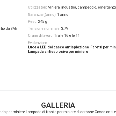
Utilizzatori:
Miniera, industria, campeggio, emergenz
Garanzia ((anno):
1 anno
Peso:
245 g
litio da.8Ah
Tensione nominale:
3.7V
Orario di lavoro:
Tra le 16 e le 11
Evidenziare:
,
Luce a LED del casco antisplozione
Faretti per min
Lampada antiesplosiva per miniere
GALLERIA
a per miniere Lampada di fronte per miniere di carbone Casco anti-e