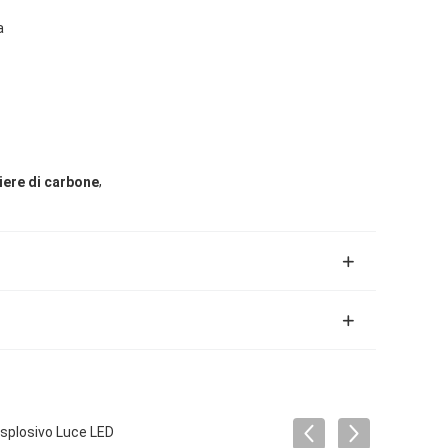
a
,
iere di carbone
splosivo Luce LED