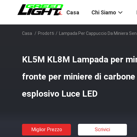
Casa
Chi Siamo
Casa
/
Prodotti
/
Lampada Per Cappuccio Da Miniera Senz
KL5M KL8M Lampada per min
fronte per miniere di carbone
esplosivo Luce LED
Miglior Prezzo
Scrivici