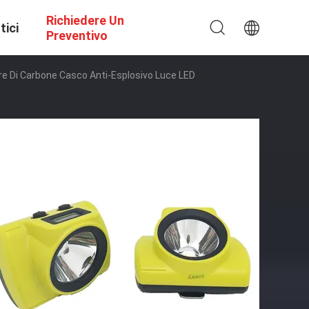
Richiedere Un
tici
Preventivo
e Di Carbone Casco Anti-Esplosivo Luce LED