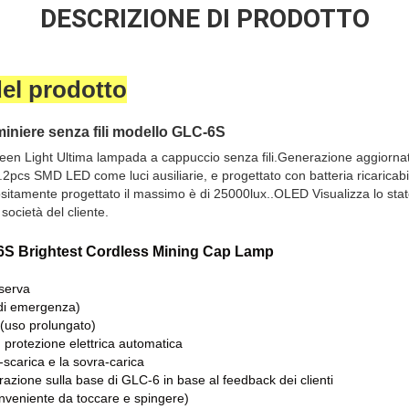
DESCRIZIONE DI PRODOTTO
del prodotto
 miniere senza fili modello GLC-6S
n Light Ultima lampada a cappuccio senza fili.Generazione aggiornat
.2pcs SMD LED come luci ausiliarie, e progettato con batteria ricaricabil
ositamente progettato il massimo è di 25000lux..OLED Visualizza lo stato 
 società del cliente.
-6S Brightest Cordless Mining Cap Lamp
iserva
 di emergenza)
 (uso prolungato)
con protezione elettrica automatica
-scarica e la sovra-carica
azione sulla base di GLC-6 in base al feedback dei clienti
conveniente da toccare e spingere)