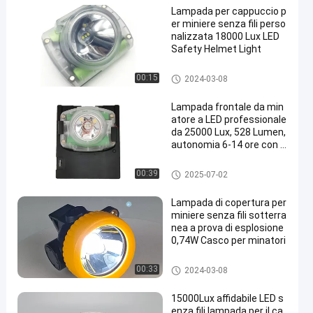
Lampada per cappuccio p
er miniere senza fili perso
nalizzata 18000 Lux LED
Safety Helmet Light
Lampada per cappuccio da mi
00:15
2024-03-08
niera senza fili
Lampada frontale da min
atore a LED professionale
da 25000 Lux, 528 Lumen,
autonomia 6-14 ore con b
atteria Panasonic
Lampada per cappuccio da mi
00:39
2025-07-02
niera senza fili
Lampada di copertura per
miniere senza fili sotterra
nea a prova di esplosione
0,74W Casco per minatori
Lampada per cappuccio da mi
00:33
2024-03-08
niera senza fili
15000Lux affidabile LED s
enza fili lampada per il ca