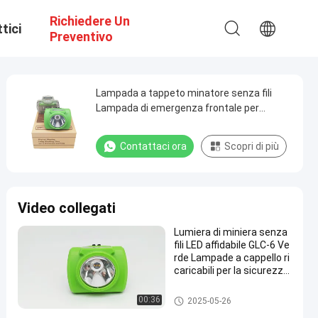
Richiedere Un
tici
Preventivo
Lampada a tappeto minatore senza fili
Lampada di emergenza frontale per
miniere
Contattaci ora
Scopri di più
Video collegati
Lumiera di miniera senza
fili LED affidabile GLC-6 Ve
rde Lampade a cappello ri
caricabili per la sicurezza
dei minatori
Lampade ricaricabili per copert
00:36
2025-05-26
ure minerarie