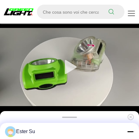
IP68 Lampada a tappeto idraulico per
Ester Su
miniere GLC-6 Display OLED 15000lux