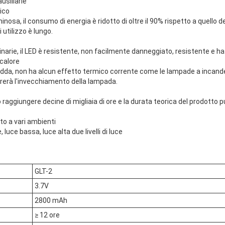
ausiliarie
ico
inosa, il consumo di energia è ridotto di oltre il 90% rispetto a quello 
utilizzo è lungo.
narie, il LED è resistente, non facilmente danneggiato, resistente e ha 
 calore
fredda, non ha alcun effetto termico corrente come le lampade a incan
rerà l'invecchiamento della lampada.
ò raggiungere decine di migliaia di ore e la durata teorica del prodotto 
to a vari ambienti
 luce bassa, luce alta due livelli di luce
GLT-2
3.7V
2800 mAh
≥ 12 ore