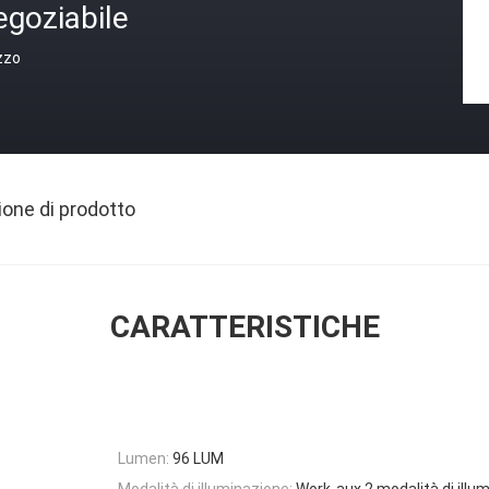
egoziabile
zzo
ione di prodotto
CARATTERISTICHE
Lumen:
96 LUM
Modalità di illuminazione:
Work-aux 2 modalità di illu