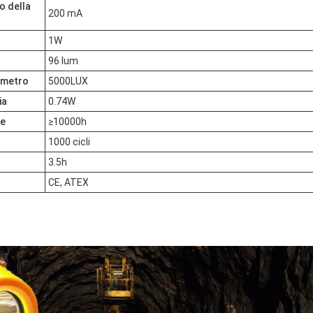
o della
200 mA
1W
96 lum
1 metro
5000LUX
ia
0.74W
le
≥10000h
1000 cicli
3.5h
CE, ATEX