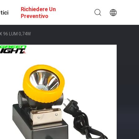
Richiedere Un
tici
Preventivo
UX 96 LUM 0,74W