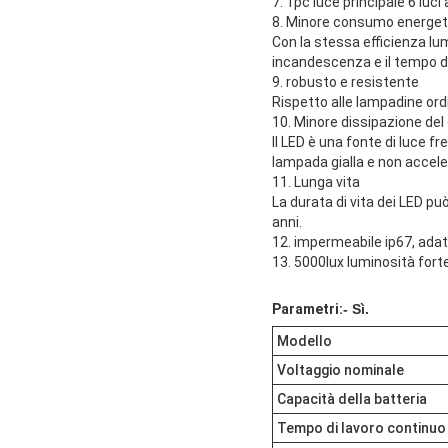
7. 1pc luce principale 6 luci 
8. Minore consumo energet
Con la stessa efficienza lum
incandescenza e il tempo di 
9. robusto e resistente
Rispetto alle lampadine ordi
10. Minore dissipazione del
Il LED è una fonte di luce 
lampada gialla e non accele
11. Lunga vita
La durata di vita dei LED pu
anni.
12. impermeabile ip67, adat
13. 5000lux luminosità forte,
Parametri:
- Sì.
Modello
Voltaggio nominale
Capacità della batteria
Tempo di lavoro continuo