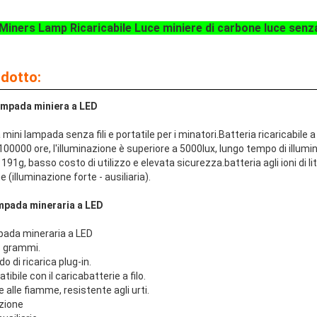
Miners Lamp Ricaricabile Luce miniere di carbone luce senza
odotto:
ampada miniera a LED
mini lampada senza fili e portatile per i minatori.Batteria ricaricabile a io
 100000 ore, l'illuminazione è superiore a 5000lux, lungo tempo di illumin
 191g, basso costo di utilizzo e elevata sicurezza.batteria agli ioni di
 (illuminazione forte - ausiliaria).
ampada mineraria a LED
mpada mineraria a LED
1 grammi.
o di ricarica plug-in.
tibile con il caricabatterie a filo.
 alle fiamme, resistente agli urti.
pzione