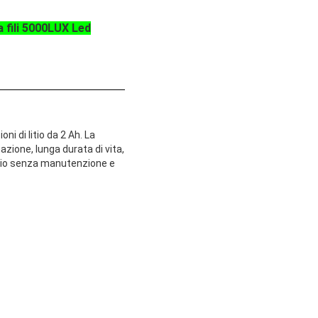
 fili 5000LUX Led
ni di litio da 2 Ah. La
azione, lunga durata di vita,
 litio senza manutenzione e