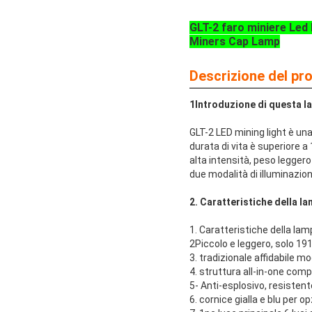
GLT-2 faro miniere Led 
Miners Cap Lamp
Descrizione del pr
1Introduzione di questa l
GLT-2 LED mining light è una 
durata di vita è superiore a
alta intensità, peso leggero
due modalità di illuminazione
2. Caratteristiche della l
1. Caratteristiche della la
2Piccolo e leggero, solo 19
3. tradizionale affidabile mod
4. struttura all-in-one compa
5- Anti-esplosivo, resistente
6. cornice gialla e blu per o