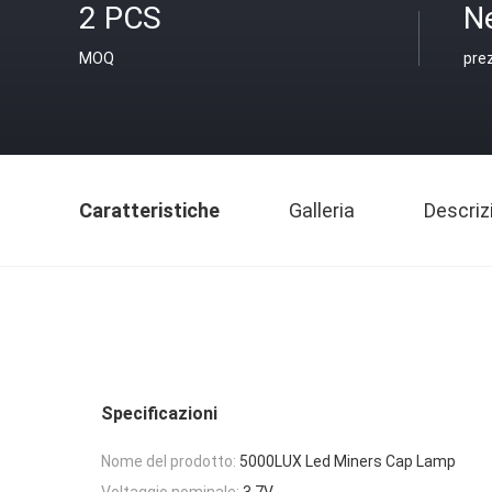
2 PCS
N
MOQ
pre
Caratteristiche
Galleria
Descriz
Specificazioni
Nome del prodotto:
5000LUX Led Miners Cap Lamp
Voltaggio nominale:
3.7V