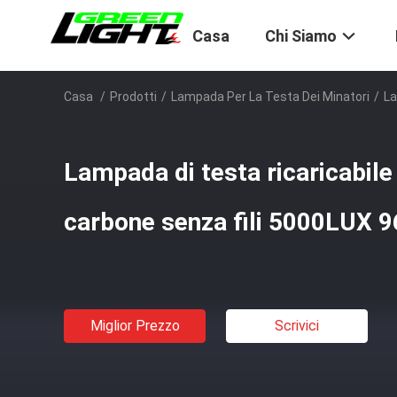
Casa
Chi Siamo
Casa
/
Prodotti
/
Lampada Per La Testa Dei Minatori
/
La
Lampada di testa ricaricabile 
carbone senza fili 5000LUX 
Miglior Prezzo
Scrivici