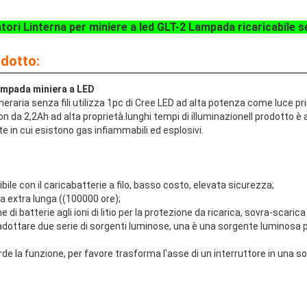
tori Linterna per miniere a led GLT-2 Lampada ricaricabile se
odotto:
ampada miniera a LED
raria senza fili utilizza 1pc di Cree LED ad alta potenza come luce pr
-ion da 2,2Ah ad alta proprietà.lunghi tempi di illuminazioneIl prodotto 
te in cui esistono gas infiammabili ed esplosivi.
bile con il caricabatterie a filo, basso costo, elevata sicurezza;
ta extra lunga ((100000 ore);
i batterie agli ioni di litio per la protezione da ricarica, sovra-scarica
adottare due serie di sorgenti luminose, una è una sorgente luminosa pr
de la funzione, per favore trasforma l'asse di un interruttore in una so