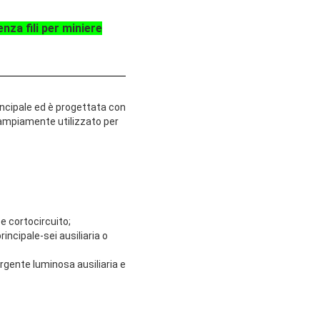
nza fili per miniere
incipale ed è progettata con
è ampiamente utilizzato per
 e cortocircuito;
incipale-sei ausiliaria o
rgente luminosa ausiliaria e