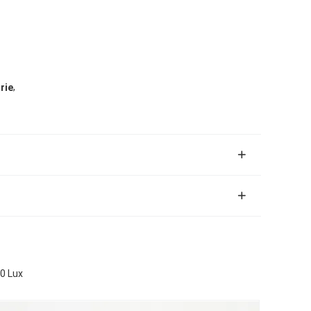
,
rie
00 Lux