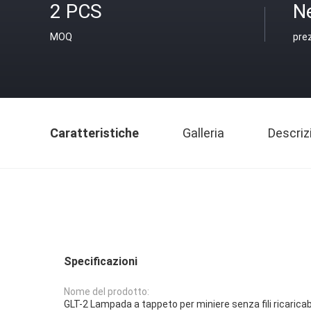
2 PCS
N
MOQ
pre
Caratteristiche
Galleria
Descriz
Specificazioni
Nome del prodotto:
GLT-2 Lampada a tappeto per miniere senza fili ricaricab