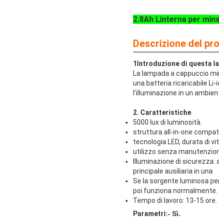
2.8Ah Linterna per mina
Descrizione del pr
1Introduzione di questa l
La lampada a cappuccio mine
una batteria ricaricabile Li
l'illuminazione in un ambien
2. Caratteristiche
5000 lux di luminosità.
struttura all-in-one compati
tecnologia LED, durata di vi
utilizzo senza manutenzione d
Illuminazione di sicurezza: 
principale ausiliaria in una
Se la sorgente luminosa per
poi funziona normalmente.
Tempo di lavoro: 13-15 ore.
Parametri:
- Sì.