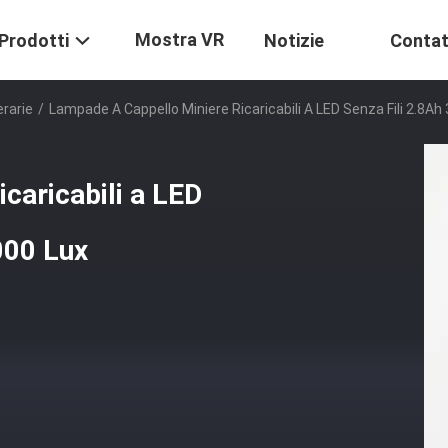
Mostra VR
Prodotti
Notizie
Contat
erarie
/
Lampade A Cappello Miniere Ricaricabili A LED Senza Fili 2.8Ah
caricabili a LED
000 Lux