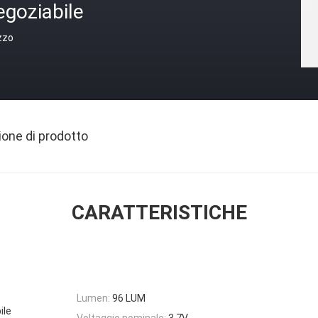
egoziabile
zzo
ione di prodotto
CARATTERISTICHE
Lumen:
96 LUM
ile
Voltaggio nominale:
3.7V