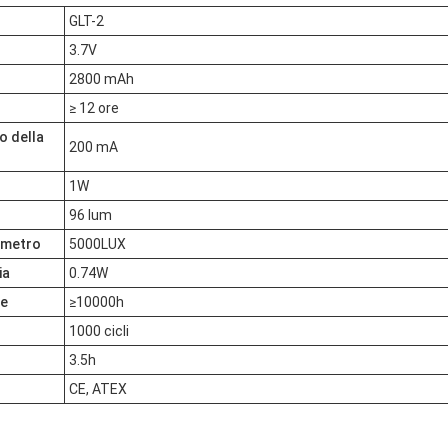
GLT-2
3.7V
2800 mAh
≥ 12 ore
o della
200 mA
1W
96 lum
1 metro
5000LUX
ia
0.74W
le
≥10000h
1000 cicli
3.5h
CE, ATEX