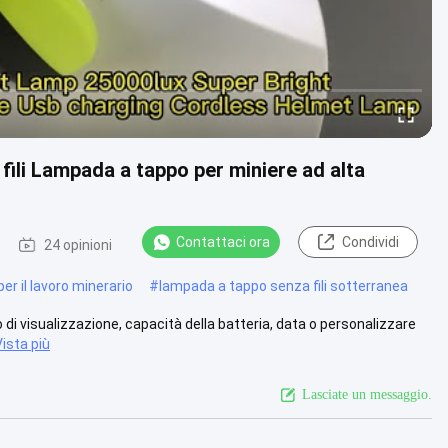
fili Lampada a tappo per miniere ad alta
Contattaci ora
Condividi
24 opinioni
per il lavoro minerario
#
lampada a tappo senza fili sotterranea
di visualizzazione, capacità della batteria, data o personalizzare
Vista più
Lasciate un messaggio.