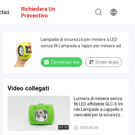
Richiedere Un
tici
Preventivo
Lampada di sicurezza per miniere a LED
senza fili Lampada a tappo per miniere ad
alta luminosità per esterni
Contattaci ora
Scopri di più
Video collegati
Lumiera di miniera senza
fili LED affidabile GLC-6 Ve
rde Lampade a cappello ri
caricabili per la sicurezza
dei minatori
Lampade ricaricabili per copert
00:36
2025-05-26
ure minerarie