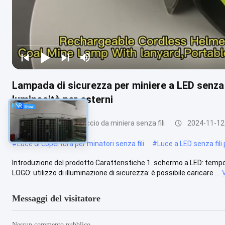
Lampada di sicurezza per miniere a LED senza 
luminosità per esterni
Lampada per cappuccio da miniera senza fili
2024-11-12
#
Luce di copertura per minatori senza fili
#
Luce a LED senza fili 
Introduzione del prodotto Caratteristiche 1. schermo a LED: tempo 
LOGO: utilizzo di illuminazione di sicurezza: è possibile caricare ...
Messaggi del visitatore
Nessun commento pubblico