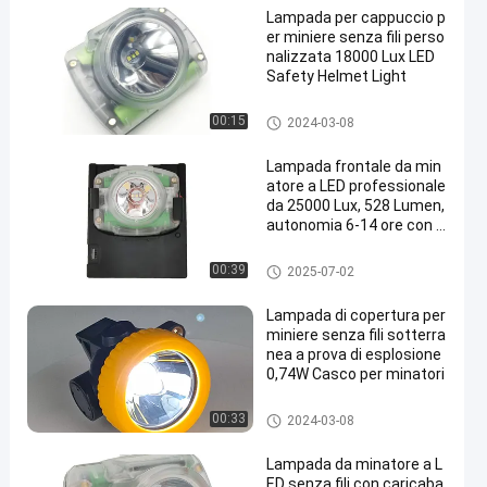
Lampada per cappuccio p
er miniere senza fili perso
nalizzata 18000 Lux LED
Safety Helmet Light
Lampada per cappuccio da mi
00:15
2024-03-08
niera senza fili
Lampada frontale da min
atore a LED professionale
da 25000 Lux, 528 Lumen,
autonomia 6-14 ore con b
atteria Panasonic
Lampada per cappuccio da mi
00:39
2025-07-02
niera senza fili
Lampada di copertura per
miniere senza fili sotterra
nea a prova di esplosione
0,74W Casco per minatori
Lampada per cappuccio da mi
00:33
2024-03-08
niera senza fili
Lampada da minatore a L
ED senza fili con caricaba