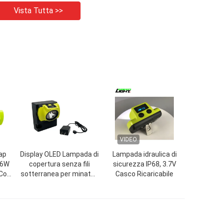
Vista Tutta >>
VIDEO
ap
Display OLED Lampada di
Lampada idraulica di
96W
copertura senza fili
sicurezza IP68, 3.7V
 Con
sotterranea per minatori
Casco Ricaricabile
20000lux 6800mAh