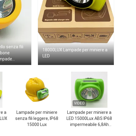
o senza fili
18000LUX Lampade per miniere a
arbone
LED
ampade
VIDEO
re a
Lampade per miniere
Lampade per miniere a
0LUX
senza fili leggere, IP68
LED 15000Lux ABS IP68
15000 Lux
impermeabile 6,8Ah
ricaricabile