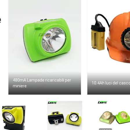
e
480mA Lampade ricaricabili per
10.4Ah luci del casc
miniere