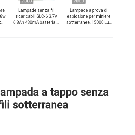
VIDEO
VIDEO
ere
Lampade senza fili
Lampade a prova di
78w
ricaricabili GLC-6 3.7V
esplosione per miniere
x
6.8Ah 480mA batteria al
sotterranee, 15000 Lux
re a
litio
Lampada di sicurezza
per minatori
lampada a tappo senza
fili sotterranea