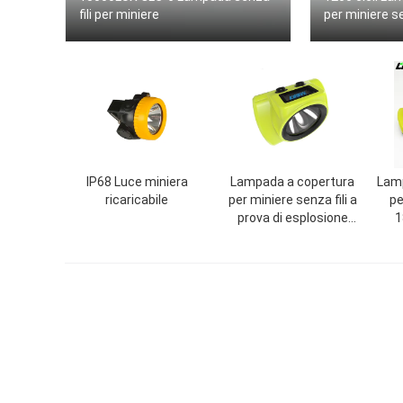
fili per miniere
per miniere se
IP68 Luce miniera
Lampada a copertura
Lamp
ricaricabile
per miniere senza fili a
pe
prova di esplosione
1
25000 Lux LED
La
impermeabile IP68