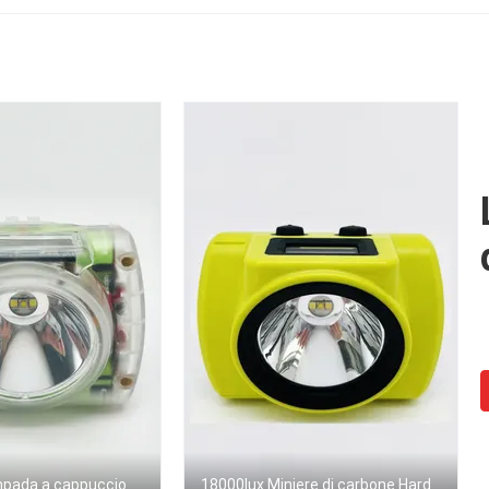
ampada a cappuccio
18000lux Miniere di carbone Hard