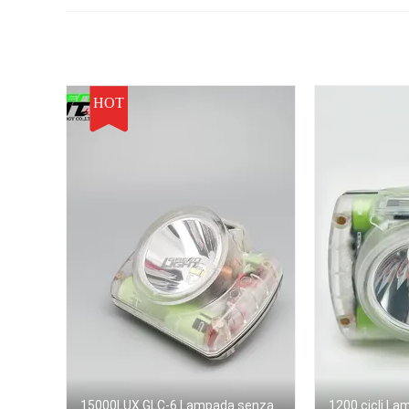
HOT
15000LUX GLC-6 Lampada senza
1200 cicli L