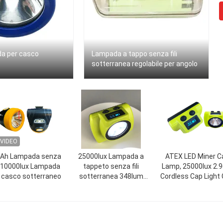
a per casco
Lampada a tappo senza fili
sotterranea regolabile per angolo
VIDEO
 Ah Lampada senza
25000lux Lampada a
ATEX LED Miner C
i, 10000lux Lampada
tappeto senza fili
Lamp, 25000lux 2.
 casco sotterraneo
sotterranea 348lum
Cordless Cap Light
Lanterna anti-
schermo OLED
esplosione