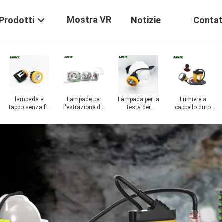
Mostra VR
Prodotti
Notizie
Contat
Alimentazione
LED High Bay
elettrica portatile
Light
di
immagazzinamento
dell'energia