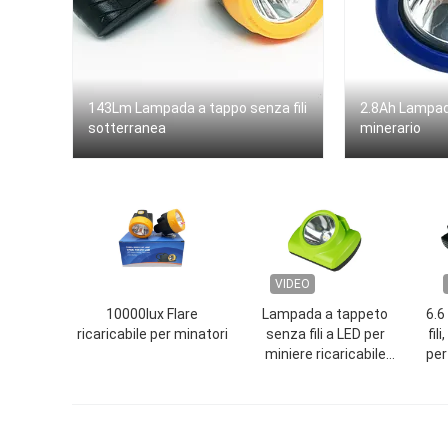
143Lm Lampada a tappo senza fili
2.8Ah Lampad
sotterranea
minerario
VIDEO
10000lux Flare
Lampada a tappeto
6.6
ricaricabile per minatori
senza fili a LED per
fil
miniere ricaricabile
per
15000lux 6,8Ah IP68