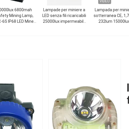
VIDEO
0000lux 6800mah
Lampade per miniere a
Lampada per mini
fety Mining Lamp,
LED senza fili ricaricabili
sotterranea CE, 1,
-6S IP68 LED Miner
25000lux impermeabile
232lum 15000lu
Helmet Lamp
IP68 portatile
Lampada per minie
LED