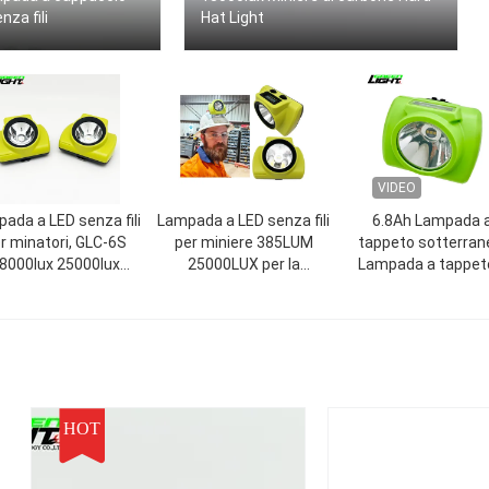
nza fili
Hat Light
VIDEO
ada a LED senza fili
Lampada a LED senza fili
6.8Ah Lampada 
r minatori, GLC-6S
per miniere 385LUM
tappeto sotterran
8000lux 25000lux
25000LUX per la
Lampada a tappet
mpada di sicurezza
sicurezza dei minatori di
minatori senza fil
per minatori
carbone
impermeabile 1500
3.7V
HOT