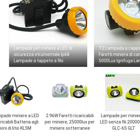
Lampade per miniere a LED di
T2 Lampada a cappell
sicurezza strumentale Ip68
Faretti miniera di c
Lampade a tappeto a filo
5000Lux Ignifuga L
miniere a LED
pade miniere a LED
2.96W Faretti ricaricabili
Lampade per minie
ricabili Batteria agli
per miniere, 25000lux per
LED senza fili 2000
ioni di litio KL5M
miniere sotterranee
GLC-6S GLT