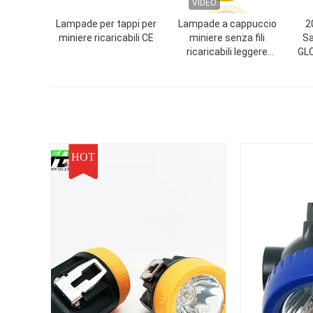
VIDEO
Lampade per tappi per
Lampade a cappuccio
2
miniere ricaricabili CE
miniere senza fili
Sa
ricaricabili leggere
GLC
5000lux 3.7V 2.6Ah IP67
HOT