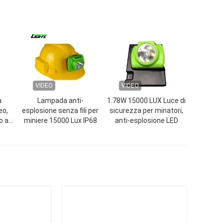
VIDEO
VIDEO
a
Lampada anti-
1.78W 15000 LUX Luce di
eo,
esplosione senza fili per
sicurezza per minatori,
o a
miniere 15000 Lux IP68
anti-esplosione LED
i
0lux