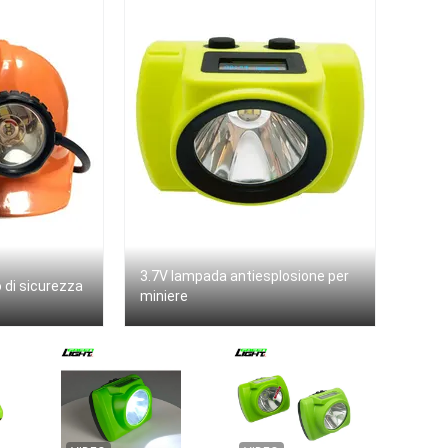
3.7V lampada antiesplosione per
o di sicurezza
miniere